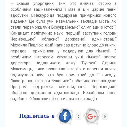
– сказав упорядник. Тим, хто вивчає історію з
особливим зацікавленням і має в цій царині певні
здобутки, С.Нежурбіда подарував примірники нового
видання. Це були учні навчальних закладів міста, які
стали переможцями Всеукраїнської олімпіади з історії.
Кандидат політичних наук, перший заступник голови
Чернівецької обласної державної адміністрації
Михайло Павлюк, який написав вступне слово до книги,
передав примірники у подарунок для гімназії. З
особливим інтересом слухали учні гімназії виступ
директора видавничого дому “Букрек” Дарини
Максимець, яка розповіла історію створення книги,
подякувала всім, хто був причетний до її виходу.
“Ілюстрована історія Буковини” побачила світ завдяки
Програмі підтримки книговидання Чернівецької
обласної державної адміністрації. Незабаром вона
надійде в бібліотеки всіх навчальних закладів.
Поділитись в
0
0