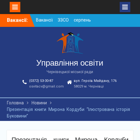
Skip
Вакансії:
Вакансії ЗЗСО серпень
to
2026
content
Вакансії ЗЗСО червень
2026
Вакансії у ЗДО та
дошкільних підрозділах
ЗЗСО станом на
Управління освіти
01.08.2026 р.
Чернівецької міської ради
(0372) 53-30-87
вул. Героїв Майдану, 176
osvitacv@gmail.com
58029 м. Чернівці
Головна
Новини
Презентація книги Мирона Кордуби “Ілюстрована історія
Буковини”
Презентація книги Мирона Кордуби