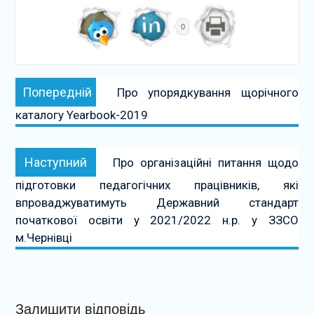
0
Навігація
Попередній:
Попередній
Про упорядкування щорічного
записів
каталогу Yearbook-2019
Наступний:
Наступний
Про організаційні питання щодо
підготовки педагогічних працівників, які
впроваджуватимуть Державний стандарт
початкової освіти у 2021/2022 н.р. у ЗЗСО
м.Чернівці
Залишити відповідь