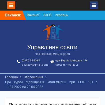
Skip
Вакансії:
Вакансії ЗЗСО серпень
to
2026
content
Вакансії ЗЗСО червень
2026
Вакансії у ЗДО та
дошкільних підрозділах
ЗЗСО станом на
Управління освіти
01.08.2026 р.
Чернівецької міської ради
(0372) 53-30-87
вул. Героїв Майдану, 176
osvitacv@gmail.com
58029 м. Чернівці
Головна
Оголошення
Про курси підвищення кваліфікації при ІППО ЧО з
11.04.2022 по 20.04.2022
Про курси підвищення кваліфікації при