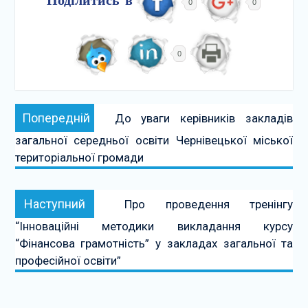
Поділитись в
0
0
0
Навігація
Попередній:
Попередній
До уваги керівників закладів
записів
загальної середньої освіти Чернівецької міської
територіальної громади
Наступний:
Наступний
Про проведення тренінгу
“Інноваційні методики викладання курсу
“Фінансова грамотність” у закладах загальної та
професійної освіти”