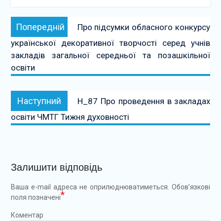
Навігація
Попередній:
Попередній
Про підсумки обласного конкурсу
записів
української декоративної творчості серед учнів
закладів загальної середньої та позашкільної
освіти
Наступний:
Наступний
Н_87 Про проведення в закладах
освіти ЧМТГ Тижня духовності
Залишити відповідь
Ваша e-mail адреса не оприлюднюватиметься.
Обов’язкові
*
поля позначені
Коментар