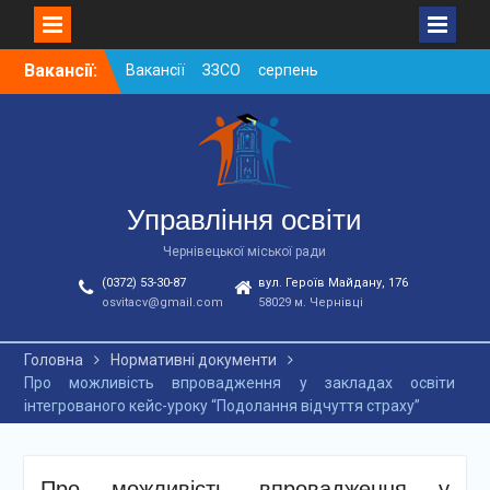
Skip
Вакансії:
Вакансії ЗЗСО серпень
to
2026
content
Вакансії ЗЗСО червень
2026
Вакансії у ЗДО та
дошкільних підрозділах
ЗЗСО станом на
Управління освіти
01.08.2026 р.
Чернівецької міської ради
(0372) 53-30-87
вул. Героїв Майдану, 176
osvitacv@gmail.com
58029 м. Чернівці
Головна
Нормативні документи
Про можливість впровадження у закладах освіти
інтегрованого кейс-уроку “Подолання відчуття страху”
Про можливість впровадження у