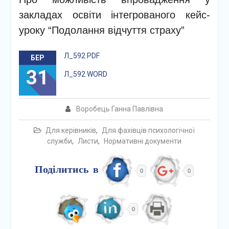
закладах освіти інтегрованого кейс-
уроку “Подолання відчуття страху”
Л_592 PDF
БЕР
31
Л_592 WORD
Воробець Ганна Павлівна
Для керівників
,
Для фахівців психологічної
служби
,
Листи
,
Нормативні документи
Поділитись в
0
0
0