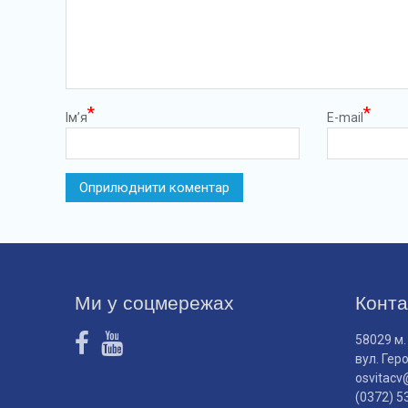
*
*
Ім’я
E-mail
Ми у соцмережах
Конта
58029 м.
вул. Гер
osvitacv
(0372) 5