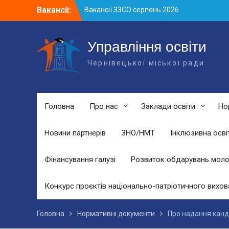
Skip
Вакансії:
Вакансії ЗЗСО серпень 2026
to
Вакансії ЗЗСО червень 2026
content
Вакансії у ЗДО та дошкільних
підрозділах ЗЗСО станом на 01.08.2026
Управління освіти
р.
Чернівецької міської ради
Головна
Про нас
Заклади освіти
Но
Новини партнерів
ЗНО/НМТ
Інклюзивна осві
Фінансування галузі
Розвиток обдарувань моло
Конкурс проєктів національно-патріотичного вихов
Головна
Нормативні документи
Про надання канд