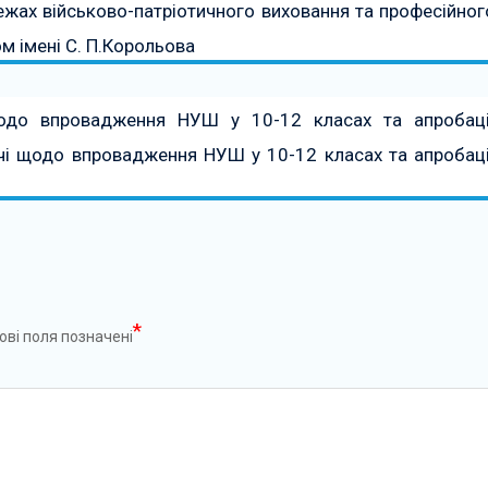
ежах військово-патріотичного виховання та професійног
м імені С. П.Корольова
щодо впровадження НУШ у 10-12 класах та апробаці
річі щодо впровадження НУШ у 10-12 класах та апробаці
*
ові поля позначені