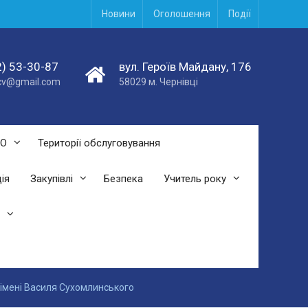
Новини
Оголошення
Події
) 53-30-87
вул. Героїв Майдану, 176
acv@gmail.com
58029 м. Чернівці
СО
Території обслуговування
ія
Закупівлі
Безпека
Учитель року
 імені Василя Сухомлинського