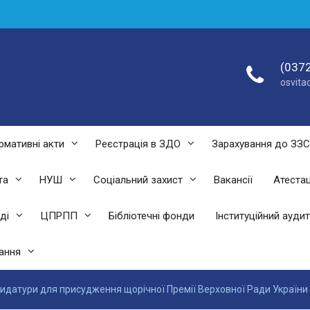
(0372
osvit
рмативні акти
Реєстрація в ЗДО
Зарахування до ЗЗ
та
НУШ
Соціальний захист
Вакансії
Атестац
ді
ЦПРПП
Бібліотечні фонди
Інституційний аудит
ання
идатури для присудження щорічної Премії Верховної Ради України