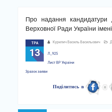
Про надання кандидатури 
Верховної Ради України імен
Курилич Василь Васильович
Д
ТРА
13
Л_925
Лист ВР України
Зразок заяви
Поділитись в
0
Навігація