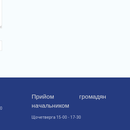
Прийом громадян
начальником
30
Щочетверга 15-00 - 17-30