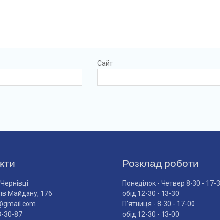
Сайт
кти
Розклад роботи
 Чернівці
Понеділок - Четвер 8-30 - 17-
оїв Майдану, 176
обід 12-30 - 13-30
@gmail.com
П'ятниця - 8-30 - 17-00
3-30-87
обід 12-30 - 13-00