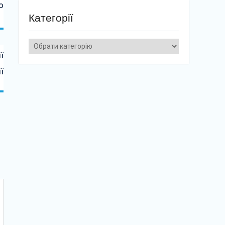
о
Категорії
Категорії
ї
ї