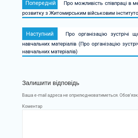
Попередній:
Попередній
Про можливість співпраці в м
записів
розвитку з Житомирським військовим інституто
Наступний:
Наступний
Про організацію зустрічі 
навчальних матеріалів (Про організацію зуст
навчальних матеріалів)
Залишити відповідь
Ваша e-mail адреса не оприлюднюватиметься.
Обов’язк
Коментар