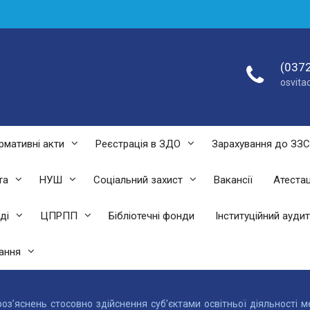
(0372
osvit
рмативні акти
Реєстрація в ЗДО
Зарахування до ЗЗ
та
НУШ
Соціальний захист
Вакансії
Атестац
ді
ЦПРПП
Бібліотечні фонди
Інституційний аудит
ання
оз’яснень стосовно здійснення суб’єктами освітньої діяльності 