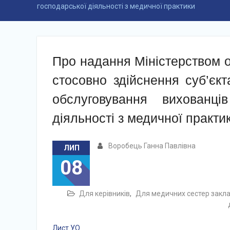
господарської діяльності з медичної практики
Про надання Міністерством о
стосовно здійснення суб’єкт
обслуговування вихованці
діяльності з медичної практи
Воробець Ганна Павлівна
ЛИП
08
Для керівників
,
Для медичних сестер заклад
Лист УО