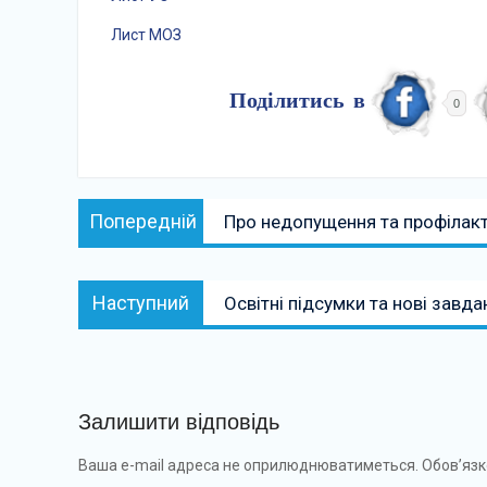
Лист МОЗ
Поділитись в
0
Навігація
Попередній:
Попередній
Про недопущення та профілак
записів
Наступний:
Наступний
Освітні підсумки та нові завда
Залишити відповідь
Ваша e-mail адреса не оприлюднюватиметься.
Обов’язк