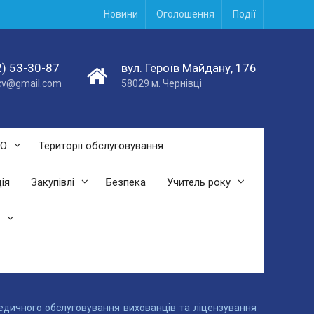
Новини
Оголошення
Події
) 53-30-87
вул. Героїв Майдану, 176
acv@gmail.com
58029 м. Чернівці
СО
Території обслуговування
ія
Закупівлі
Безпека
Учитель року
медичного обслуговування вихованців та ліцензування