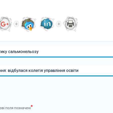
0
0
тику сальмонельозу
ння: відбулася колегія управління освіти
*
ові поля позначені