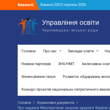
Skip
Вакансії:
Вакансії ЗЗСО серпень 2026
to
Вакансії ЗЗСО червень 2026
content
Вакансії у ЗДО та дошкільних
підрозділах ЗЗСО станом на 01.08.2026
Управління освіти
р.
Чернівецької міської ради
Головна
Про нас
Заклади освіти
Но
Новини партнерів
ЗНО/НМТ
Інклюзивна осві
Фінансування галузі
Розвиток обдарувань моло
Конкурс проєктів національно-патріотичного вихов
Головна
Нормативні документи
Про надання Міністерством охорони здоров’я України р