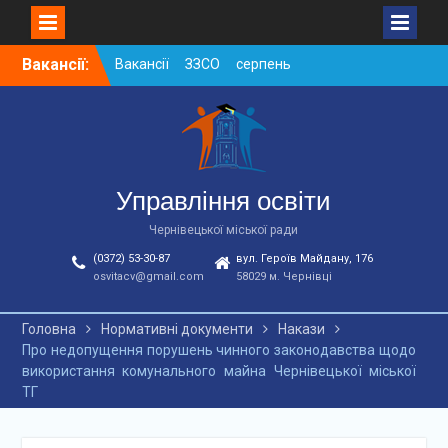
Skip
Вакансії:
Вакансії ЗЗСО серпень
to
2026
content
Вакансії ЗЗСО червень
2026
Вакансії у ЗДО та
дошкільних підрозділах
ЗЗСО станом на
Управління освіти
01.08.2026 р.
Чернівецької міської ради
(0372) 53-30-87
вул. Героїв Майдану, 176
osvitacv@gmail.com
58029 м. Чернівці
Головна
Нормативні документи
Накази
Про недопущення порушень чинного законодавства щодо
використання комунального майна Чернівецької міської
ТГ