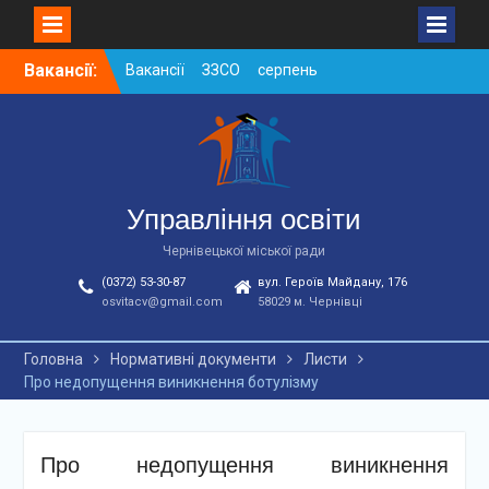
Skip
Вакансії:
Вакансії ЗЗСО серпень
to
2026
content
Вакансії ЗЗСО червень
2026
Вакансії у ЗДО та
дошкільних підрозділах
ЗЗСО станом на
Управління освіти
01.08.2026 р.
Чернівецької міської ради
(0372) 53-30-87
вул. Героїв Майдану, 176
osvitacv@gmail.com
58029 м. Чернівці
Головна
Нормативні документи
Листи
Про недопущення виникнення ботулізму
Про недопущення виникнення