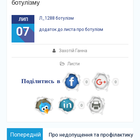
ботулізму
Л_1288 ботулізм
ЛИП
07
додаток до листа про ботулізм
Захотій Ганна
Листи
Поділитись в
0
0
0
Навігація
Попередній:
Попередній
Про недопущення та профілактику
записів