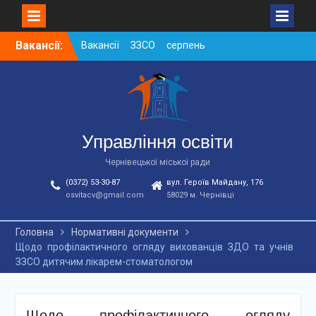
Skip
Вакансії:
Вакансії ЗЗСО серпень
to
2026
content
Вакансії ЗЗСО червень
2026
Вакансії у ЗДО та
дошкільних підрозділах
ЗЗСО станом на
Управління освіти
01.08.2026 р.
Чернівецької міської ради
(0372) 53-30-87
вул. Героїв Майдану, 176
osvitacv@gmail.com
58029 м. Чернівці
Головна
Нормативні документи
Щодо профілактичного огляду вихованців ЗДО та учнів
ЗЗСО дитячим лікарем-стоматологом
Щодо профілактичного огляду