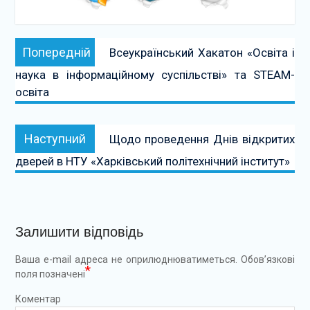
Навігація
Попередній:
Попередній
Всеукраїнський Хакатон «Освіта і
записів
наука в інформаційному суспільстві» та STEAM-
освіта
Наступний:
Наступний
Щодо проведення Днів відкритих
дверей в НТУ «Харківський політехнічний інститут»
Залишити відповідь
Ваша e-mail адреса не оприлюднюватиметься.
Обов’язкові
*
поля позначені
Коментар