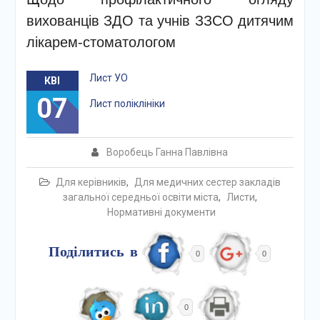
вихованців ЗДО та учнів ЗЗСО дитячим
лікарем-стоматологом
Лист УО
КВІ
07
Лист поліклініки
Воробець Ганна Павлівна
Для керівників
,
Для медичних сестер закладів
загальної середньої освіти міста
,
Листи
,
Нормативні документи
Поділитись в
0
0
0