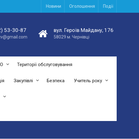
Новини
Оголошення
Події
) 53-30-87
вул. Героїв Майдану, 176
acv@gmail.com
58029 м. Чернівці
СО
Території обслуговування
ія
Закупівлі
Безпека
Учитель року