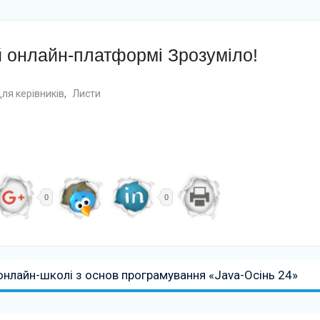
й онлайн-платформі Зрозуміло!
ля керівників
,
Листи
0
0
онлайн-школі з основ програмування «Java-Осінь 24»