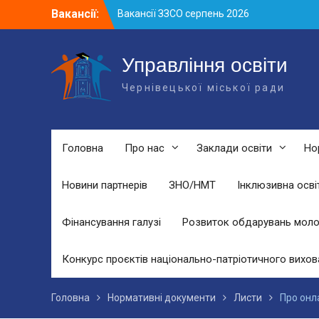
Skip
Вакансії:
Вакансії ЗЗСО серпень 2026
to
Вакансії ЗЗСО червень 2026
content
Вакансії у ЗДО та дошкільних
підрозділах ЗЗСО станом на 01.08.2026
Управління освіти
р.
Чернівецької міської ради
Головна
Про нас
Заклади освіти
Но
Новини партнерів
ЗНО/НМТ
Інклюзивна осві
Фінансування галузі
Розвиток обдарувань моло
Конкурс проєктів національно-патріотичного вихов
Головна
Нормативні документи
Листи
Про онл