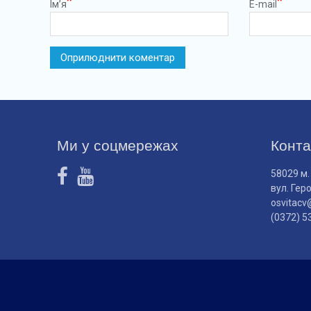
*
*
Ім’я
E-mail
Ми у соцмережах
Конта
58029 м.
вул. Гер
osvitacv
(0372) 5