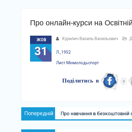
Про онлайн-курси на Освітні
Курилич Василь Васильович
Д
ЖОВ
31
Л_1952
Лист Мінмолодьспорт
Поділитись в
0
Навігація
Попередній:
Попередній
Про навчання в безкоштовній 
записів