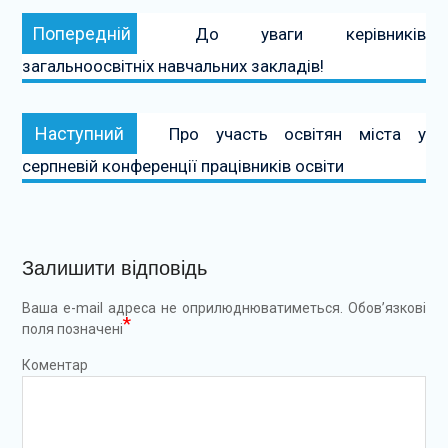
Навігація
Попередній:
Попередній
До уваги керівників
записів
загальноосвітніх навчальних закладів!
Наступний:
Наступний
Про участь освітян міста у
серпневій конференції працівників освіти
Залишити відповідь
Ваша e-mail адреса не оприлюднюватиметься.
Обов’язкові
*
поля позначені
Коментар