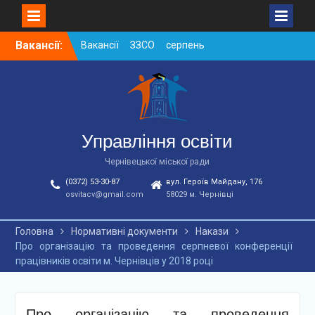
Skip
Вакансії:
Вакансії ЗЗСО серпень
to
2026
content
Вакансії ЗЗСО червень
2026
Вакансії у ЗДО та
дошкільних підрозділах
ЗЗСО станом на
Управління освіти
01.08.2026 р.
Чернівецької міської ради
(0372) 53-30-87
вул. Героїв Майдану, 176
osvitacv@gmail.com
58029 м. Чернівці
Головна
Нормативні документи
Накази
Про організацію та проведення серпневої конференції
працівників освіти м. Чернівців у 2018 році
Про організацію та проведення