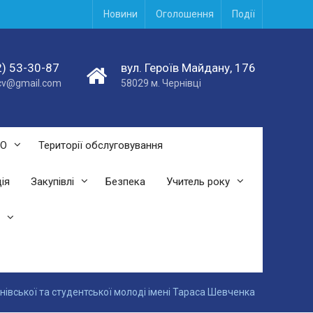
Новини
Оголошення
Події
) 53-30-87
вул. Героїв Майдану, 176
acv@gmail.com
58029 м. Чернівці
СО
Території обслуговування
ія
Закупівлі
Безпека
Учитель року
нівської та студентської молоді імені Тараса Шевченка