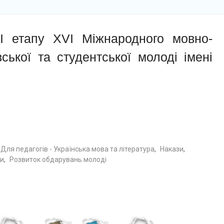
І етапу ХVІ Міжнародного мовно-
вської та студентської молоді імені
Для педагогів - Українська мова та література
,
Накази
,
ти
,
Розвиток обдарувань молоді