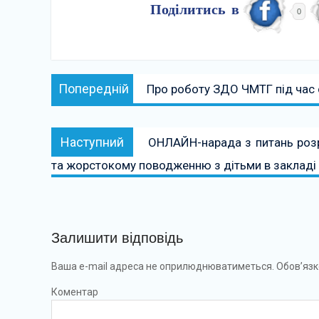
Поділитись в
0
Навігація
Попередній:
Попередній
Про роботу ЗДО ЧМТГ під час с
записів
Наступний:
Наступний
ОНЛАЙН-нарада з питань розр
та жорстокому поводженню з дітьми в закладі 
Залишити відповідь
Ваша e-mail адреса не оприлюднюватиметься.
Обов’язк
Коментар