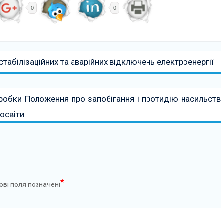
0
0
табілізаційних та аварійних відключень електроенергії
обки Положення про запобігання і протидію насильств
освіти
*
ові поля позначені