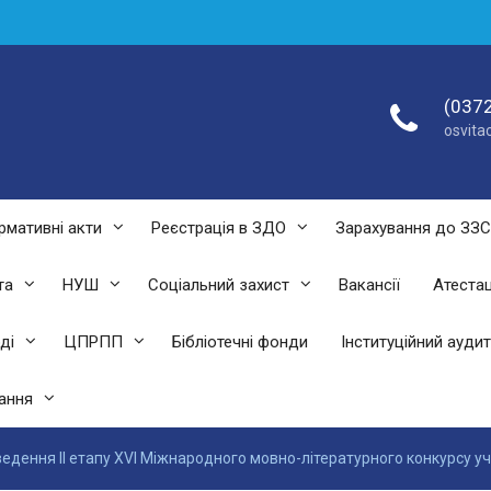
(0372
osvit
рмативні акти
Реєстрація в ЗДО
Зарахування до ЗЗ
та
НУШ
Соціальний захист
Вакансії
Атестац
ді
ЦПРПП
Бібліотечні фонди
Інституційний аудит
ання
едення ІІ етапу ХVІ Міжнародного мовно-літературного конкурсу уч