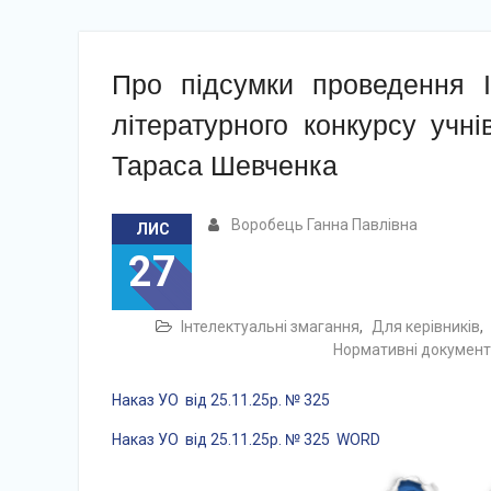
Про підсумки проведення І
літературного конкурсу учні
Тараса Шевченка
Воробець Ганна Павлівна
ЛИС
27
Інтелектуальні змагання
,
Для керівників
,
Нормативні докумен
Наказ УО від 25.11.25р. № 325
Наказ УО від 25.11.25р. № 325 WORD