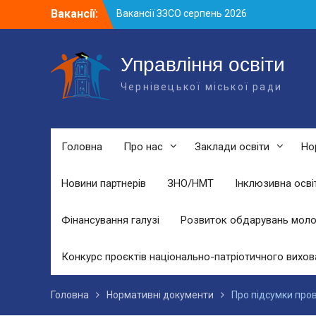
Skip
Вакансії:
Вакансії ЗЗСО серпень 2026
to
Вакансії ЗЗСО червень 2026
content
Вакансії у ЗДО та дошкільних
підрозділах ЗЗСО станом на 01.08.2026
Управління освіти
р.
Чернівецької міської ради
Головна
Про нас
Заклади освіти
Но
Новини партнерів
ЗНО/НМТ
Інклюзивна осві
Фінансування галузі
Розвиток обдарувань моло
Конкурс проєктів національно-патріотичного вихов
Головна
Нормативні документи
Про підсумки пров