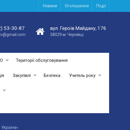
Новини
Оголошення
Події
) 53-30-87
вул. Героїв Майдану, 176
acv@gmail.com
58029 м. Чернівці
СО
Території обслуговування
ія
Закупівлі
Безпека
Учитель року
– Україна»