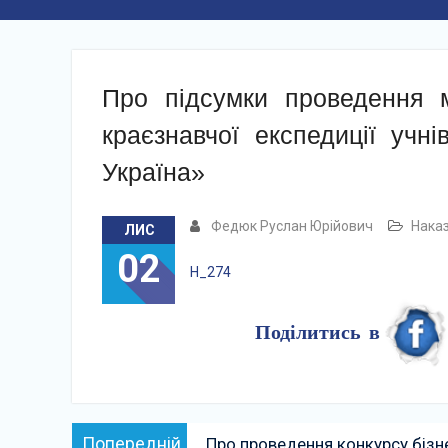
Про підсумки проведення мі
краєзнавчої експедиції учн
Україна»
Федюк Руслан Юрійович
Нака
ЛИС
02
Н_274
Поділитись в
Навігація
Попередній:
Попередній
Про проведення конкурсу бізн