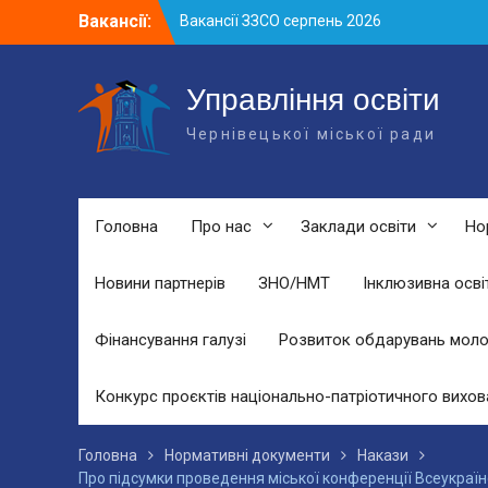
Skip
Вакансії:
Вакансії ЗЗСО серпень 2026
to
Вакансії ЗЗСО червень 2026
content
Вакансії у ЗДО та дошкільних
підрозділах ЗЗСО станом на 01.08.2026
Управління освіти
р.
Чернівецької міської ради
Головна
Про нас
Заклади освіти
Но
Новини партнерів
ЗНО/НМТ
Інклюзивна осві
Фінансування галузі
Розвиток обдарувань моло
Конкурс проєктів національно-патріотичного вихов
Головна
Нормативні документи
Накази
Про підсумки проведення міської конференції Всеукраїн