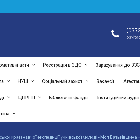
(0372
osvit
рмативні акти
Реєстрація в ЗДО
Зарахування до ЗЗ
та
НУШ
Соціальний захист
Вакансії
Атестац
ді
ЦПРПП
Бібліотечні фонди
Інституційний аудит
ання
ської краєзнавчої експедиції учнівської молоді «Моя Батьківщина 