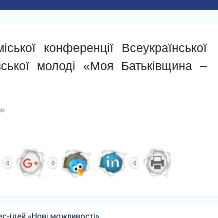
ської конференції Всеукраїнської
івської молоді «Моя Батьківщина –
зи
0
0
0
ес-ідей «Нові можливості»