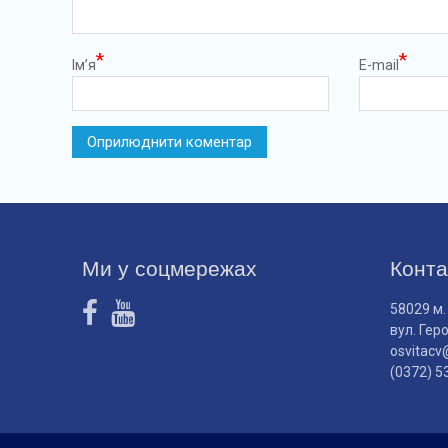
*
*
Ім’я
E-mail
Ми у соцмережах
Конта
58029 м.
вул. Гер
osvitacv
(0372) 5