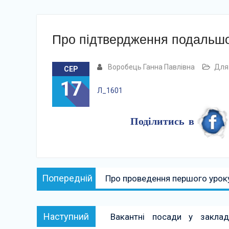
Про підтвердження подальшог
Воробець Ганна Павлівна
Для 
СЕР
17
Л_1601
Поділитись в
Навігація
Попередній:
Попередній
Про проведення першого уроку
записів
Наступний:
Наступний
Вакантні посади у заклад