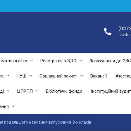
(0372
osvit
рмативні акти
Реєстрація в ЗДО
Зарахування до ЗЗ
та
НУШ
Соціальний захист
Вакансії
Атестац
ді
ЦПРПП
Бібліотечні фонди
Інституційний аудит
ання
я подальшого навчання випускників 9-х класів