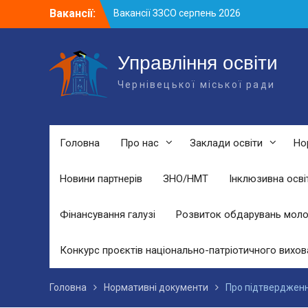
Skip
Вакансії:
Вакансії ЗЗСО серпень 2026
to
Вакансії ЗЗСО червень 2026
content
Вакансії у ЗДО та дошкільних
підрозділах ЗЗСО станом на 01.08.2026
Управління освіти
р.
Чернівецької міської ради
Головна
Про нас
Заклади освіти
Но
Новини партнерів
ЗНО/НМТ
Інклюзивна осві
Фінансування галузі
Розвиток обдарувань моло
Конкурс проєктів національно-патріотичного вихов
Головна
Нормативні документи
Про підтвердженн