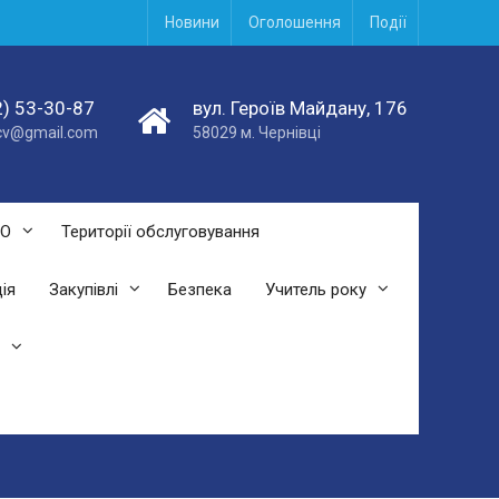
Новини
Оголошення
Події
) 53-30-87
вул. Героїв Майдану, 176
acv@gmail.com
58029 м. Чернівці
СО
Території обслуговування
ія
Закупівлі
Безпека
Учитель року