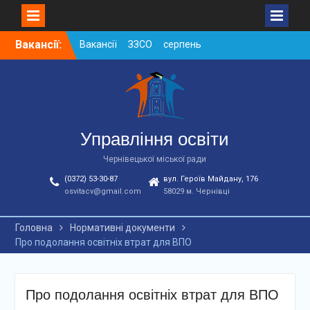
Skip
Вакансії:
Вакансії ЗЗСО серпень
to
2026
content
Вакансії ЗЗСО червень
2026
Вакансії у ЗДО та
дошкільних підрозділах
ЗЗСО станом на
Управління освіти
01.08.2026 р.
Чернівецької міської ради
(0372) 53-30-87
вул. Героїв Майдану, 176
osvitacv@gmail.com
58029 м. Чернівці
Головна
Нормативні документи
Про подолання освітніх втрат для ВПО
Про подолання освітніх втрат для ВПО