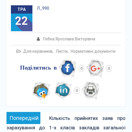
Л_990
ТРА
22
Глібка Ярослава Вікторівна
Для керівників
,
Листи
,
Нормативні документи
Поділитись в
0
0
0
Навігація
Попередній:
Попередній
Кількість прийнятих заяв про
записів
зарахування до 1-х класів закладів загальної