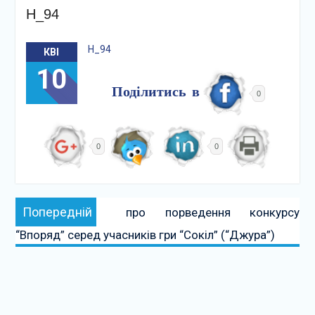
Н_94
Н_94
КВІ
10
Поділитись в
0
0
0
Навігація
Попередній:
Попередній
про порведення конкурсу
записів
“Впоряд” серед учасників гри “Сокіл” (“Джура”)