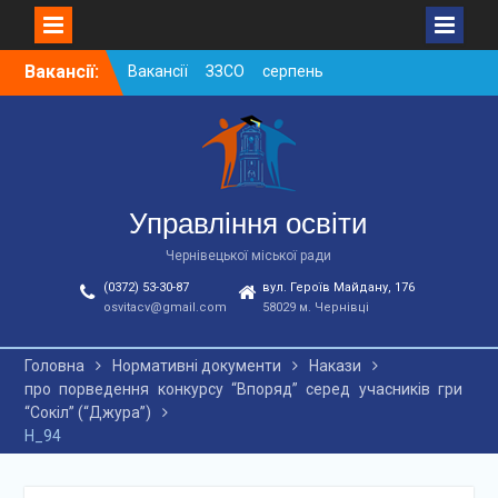
Skip
Вакансії:
Вакансії ЗЗСО серпень
to
2026
content
Вакансії ЗЗСО червень
2026
Вакансії у ЗДО та
дошкільних підрозділах
ЗЗСО станом на
Управління освіти
01.08.2026 р.
Чернівецької міської ради
(0372) 53-30-87
вул. Героїв Майдану, 176
osvitacv@gmail.com
58029 м. Чернівці
Головна
Нормативні документи
Накази
про порведення конкурсу “Впоряд” серед учасників гри
“Сокіл” (“Джура”)
Н_94