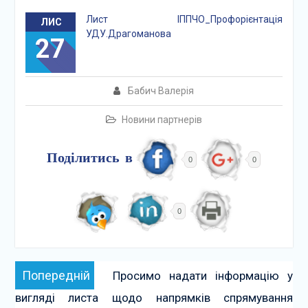
Лист ІППЧО_Профорієнтація
ЛИС
УДУ.Драгоманова
27
Бабич Валерія
Новини партнерів
Поділитись в
0
0
0
Навігація
Попередній:
Попередній
Просимо надати інформацію у
записів
вигляді листа щодо напрямків спрямування