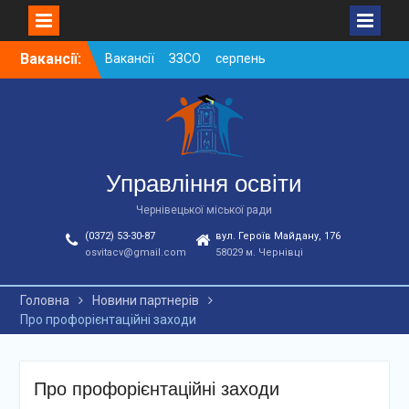
Skip
Вакансії:
Вакансії ЗЗСО серпень
to
2026
content
Вакансії ЗЗСО червень
2026
Вакансії у ЗДО та
дошкільних підрозділах
ЗЗСО станом на
Управління освіти
01.08.2026 р.
Чернівецької міської ради
(0372) 53-30-87
вул. Героїв Майдану, 176
osvitacv@gmail.com
58029 м. Чернівці
Головна
Новини партнерів
Про профорієнтаційні заходи
Про профорієнтаційні заходи