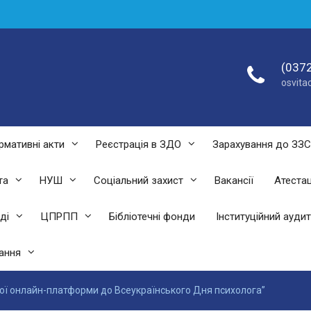
(0372
osvit
рмативні акти
Реєстрація в ЗДО
Зарахування до ЗЗ
та
НУШ
Соціальний захист
Вакансії
Атестац
ді
ЦПРПП
Бібліотечні фонди
Інституційний аудит
ання
ї онлайн-платформи до Всеукраїнського Дня психолога”