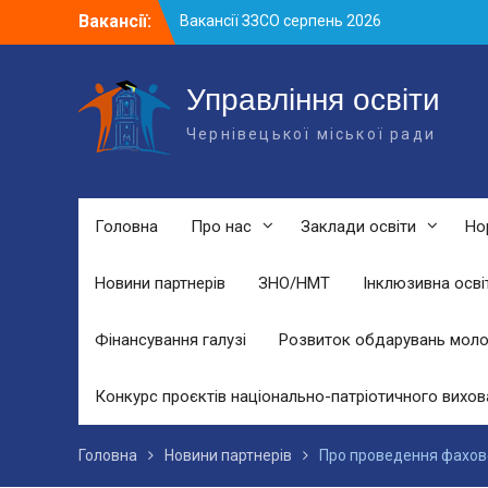
Skip
Вакансії:
Вакансії ЗЗСО серпень 2026
to
Вакансії ЗЗСО червень 2026
content
Вакансії у ЗДО та дошкільних
підрозділах ЗЗСО станом на 01.08.2026
Управління освіти
р.
Чернівецької міської ради
Головна
Про нас
Заклади освіти
Но
Новини партнерів
ЗНО/НМТ
Інклюзивна осві
Фінансування галузі
Розвиток обдарувань моло
Конкурс проєктів національно-патріотичного вихов
Головна
Новини партнерів
Про проведення фахово