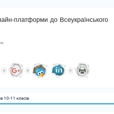
айн-платформи до Всеукраїнського
ів
0
0
0
в 10-11 класів