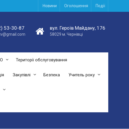
Новини
Оголошення
Події
) 53-30-87
вул. Героїв Майдану, 176
acv@gmail.com
58029 м. Чернівці
СО
Території обслуговування
ія
Закупівлі
Безпека
Учитель року