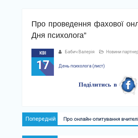
Про проведення фахової онл
Дня психолога”
Бабич Валерія
Новини партнер
КВІ
17
День психолога (лист)
Поділитись в
Навігація
Попередній:
Попередній
Про онлайн-опитування вчителі
записів