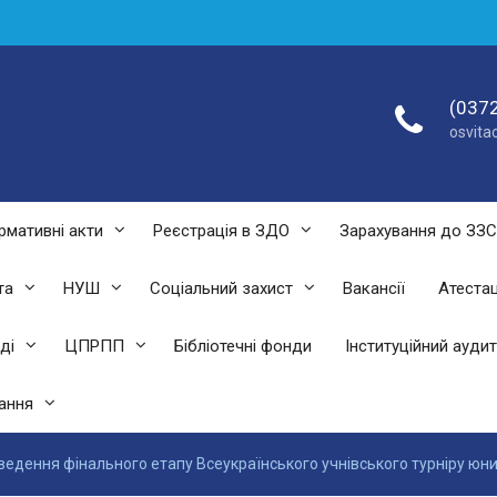
(0372
osvit
рмативні акти
Реєстрація в ЗДО
Зарахування до ЗЗ
та
НУШ
Соціальний захист
Вакансії
Атестац
ді
ЦПРПП
Бібліотечні фонди
Інституційний аудит
ання
едення фінального етапу Всеукраїнського учнівського турніру юних 