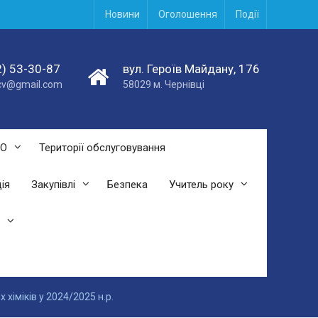
Новини
Оголошення
Події
) 53-30-87
вул. Героїв Майдану, 176
acv@gmail.com
58029 м. Чернівці
СО
Території обслуговування
ія
Закупівлі
Безпека
Учитель року
хіміків у 2024/2025 н.р.