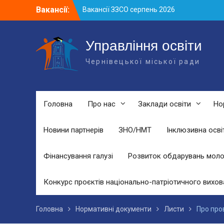
Skip
Вакансії:
Вакансії ЗЗСО серпень 2026
to
Вакансії ЗЗСО червень 2026
content
Вакансії у ЗДО та дошкільних
підрозділах ЗЗСО станом на 01.08.2026
Управління освіти
р.
Чернівецької міської ради
Головна
Про нас
Заклади освіти
Но
Новини партнерів
ЗНО/НМТ
Інклюзивна осві
Фінансування галузі
Розвиток обдарувань моло
Конкурс проєктів національно-патріотичного вихов
Головна
Нормативні документи
Листи
Про пров