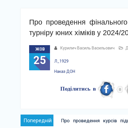
Про проведення фінального 
турніру юних хіміків у 2024/20
Курилич Василь Васильович
Д
ЖОВ
25
Л_1929
Наказ ДОН
Поділитись в
0
Навігація
Попередній:
Попередній
Про проведення курсів підв
записів