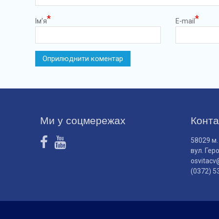
*
*
Ім’я
E-mail
Ми у соцмережах
Конта
58029 м.
вул. Гер
osvitacv
(0372) 5