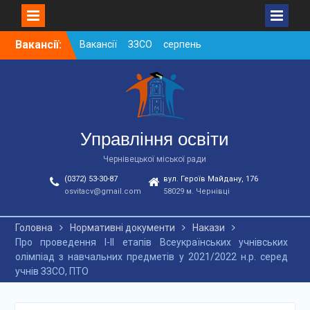
Skip
Вакансії:
Вакансії ЗЗСО серпень
to
2026
content
Вакансії ЗЗСО червень
2026
Вакансії у ЗДО та
дошкільних підрозділах
ЗЗСО станом на
Управління освіти
01.08.2026 р.
Чернівецької міської ради
(0372) 53-30-87
вул. Героїв Майдану, 176
osvitacv@gmail.com
58029 м. Чернівці
Головна
Нормативні документи
Накази
Про проведення І-ІІ етапів Всеукраїнських учнівських
олімпіад з навчальних предметів у 2021/2022 н.р. серед
учнів ЗЗСО, ПТО