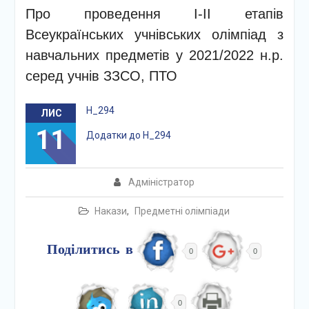
Про проведення І-ІІ етапів
Всеукраїнських учнівських олімпіад з
навчальних предметів у 2021/2022 н.р.
серед учнів ЗЗСО, ПТО
Н_294
ЛИС
11
Додатки до Н_294
Адміністратор
Накази
,
Предметні олімпіади
Поділитись в
0
0
0