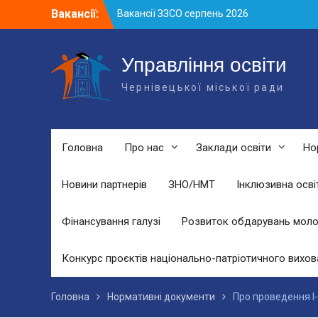
Skip
Вакансії:
Вакансії ЗЗСО серпень 2026
to
Вакансії ЗЗСО червень 2026
content
Вакансії у ЗДО та дошкільних
підрозділах ЗЗСО станом на 01.08.2026
Управління освіти
р.
Чернівецької міської ради
Головна
Про нас
Заклади освіти
Но
Новини партнерів
ЗНО/НМТ
Інклюзивна осві
Фінансування галузі
Розвиток обдарувань моло
Конкурс проєктів національно-патріотичного вихов
Головна
Нормативні документи
Про проведення І-