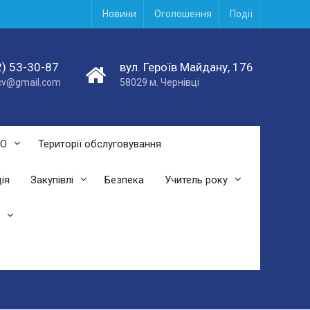
Новини
Оголошення
Події
) 53-30-87
вул. Героїв Майдану, 176
acv@gmail.com
58029 м. Чернівці
СО
Території обслуговування
ія
Закупівлі
Безпека
Учитель року