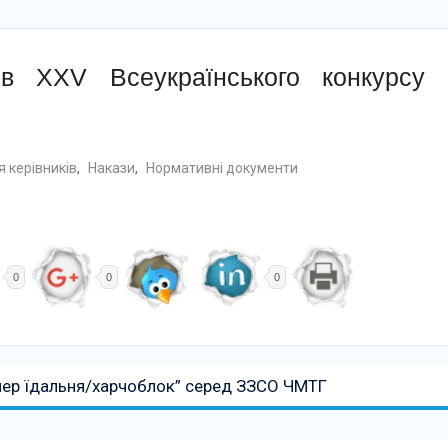
ів XXV Всеукраїнського конкурсу
 керівників
,
Накази
,
Нормативні документи
0
0
0
пер їдальня/харчоблок” серед ЗЗСО ЧМТГ