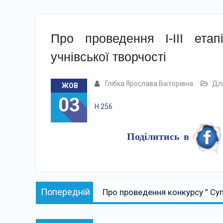
Про проведення І-ІІІ етап
учнівської творчості
Глібка Ярослава Вікторівна
Для
ЖОВ
03
Н 256
Поділитись в
Навігація
Попередній:
Попередній
Про проведення конкурсу ” Су
записів