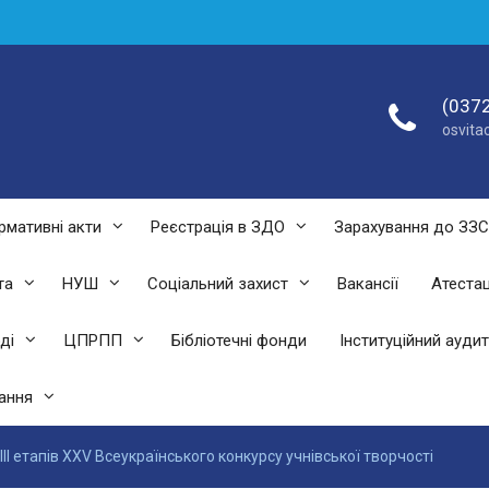
(0372
osvit
рмативні акти
Реєстрація в ЗДО
Зарахування до ЗЗ
та
НУШ
Соціальний захист
Вакансії
Атестац
ді
ЦПРПП
Бібліотечні фонди
Інституційний аудит
ання
ІІІ етапів XXV Всеукраїнського конкурсу учнівської творчості