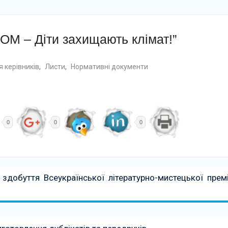
OM – Діти захищають клімат!”
 керівників
,
Листи
,
Нормативні документи
0
0
0
здобуття Всеукраїнської літературно-мистецької премі