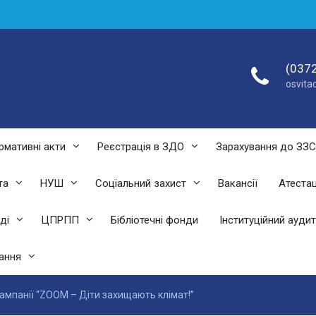
(0372
osvit
рмативні акти
Реєстрація в ЗДО
Зарахування до ЗЗ
та
НУШ
Соціальний захист
Вакансії
Атестац
ді
ЦПРПП
Бібліотечні фонди
Інституційний аудит
ання
ампанії “ZOOM – Діти захищають клімат!”