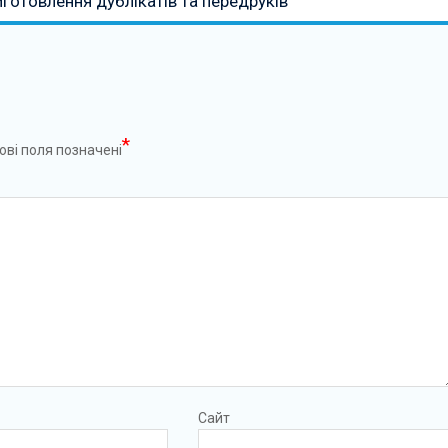
иготовлення дублікатів та передруків
*
ові поля позначені
Сайт