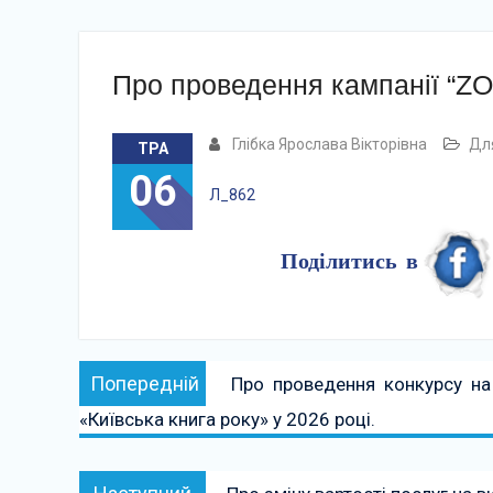
Про проведення кампанії “ZO
Глібка Ярослава Вікторівна
Для
ТРА
06
Л_862
Поділитись в
Навігація
Попередній:
Попередній
Про проведення конкурсу на 
записів
«Київська книга року» у 2026 році.
Наступний: