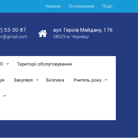
Новини
Оголошення
Події
) 53-30-87
вул. Героїв Майдану, 176
acv@gmail.com
58029 м. Чернівці
СО
Території обслуговування
ія
Закупівлі
Безпека
Учитель року