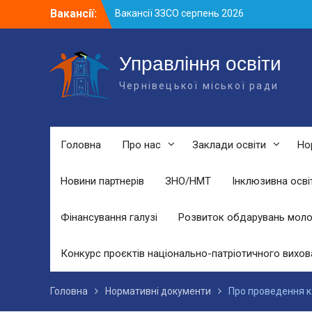
Skip
Вакансії:
Вакансії ЗЗСО серпень 2026
to
Вакансії ЗЗСО червень 2026
content
Вакансії у ЗДО та дошкільних
підрозділах ЗЗСО станом на 01.08.2026
Управління освіти
р.
Чернівецької міської ради
Головна
Про нас
Заклади освіти
Но
Новини партнерів
ЗНО/НМТ
Інклюзивна осві
Фінансування галузі
Розвиток обдарувань моло
Конкурс проєктів національно-патріотичного вихов
Головна
Нормативні документи
Про проведення к