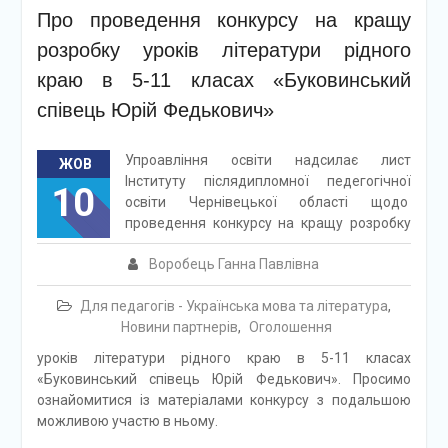
Про проведення конкурсу на кращу
розробку уроків літератури рідного
краю в 5-11 класах «Буковинський
співець Юрій Федькович»
Упроавління освіти надсилає лист
ЖОВ
Інституту післядипломної педегогічної
10
освіти Чернівецької області щодо
проведення конкурсу на кращу розробку
Воробець Ганна Павлівна
Для педагогів - Українська мова та література
,
Новини партнерів
,
Оголошення
уроків літератури рідного краю в 5-11 класах
«Буковинський співець Юрій Федькович». Просимо
ознайомитися із матеріалами конкурсу з подальшою
можливою участю в ньому.