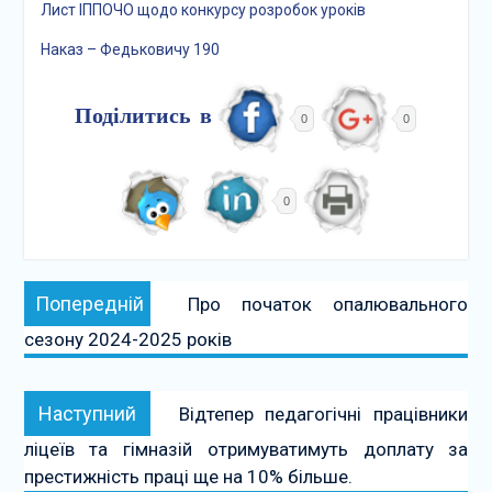
Лист ІППОЧО щодо конкурсу розробок уроків
Наказ – Федьковичу 190
Поділитись в
0
0
0
Навігація
Попередній:
Попередній
Про початок опалювального
записів
сезону 2024-2025 років
Наступний:
Наступний
Відтепер педагогічні працівники
ліцеїв та гімназій отримуватимуть доплату за
престижність праці ще на 10% більше.