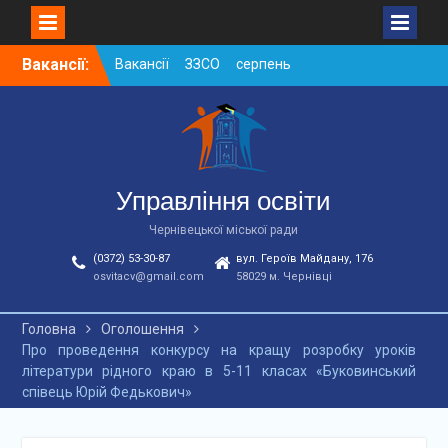
Skip
Вакансії:
Вакансії ЗЗСО серпень
to
2026
content
Вакансії ЗЗСО червень
2026
Вакансії у ЗДО та
дошкільних підрозділах
ЗЗСО станом на
Управління освіти
01.08.2026 р.
Чернівецької міської ради
(0372) 53-30-87
вул. Героїв Майдану, 176
osvitacv@gmail.com
58029 м. Чернівці
Головна
Оголошення
Про проведення конкурсу на кращу розробку уроків
літератури рідного краю в 5-11 класах «Буковинський
співець Юрій Федькович»