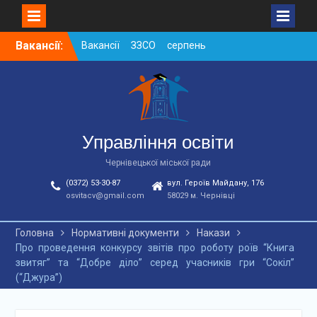
Skip
Вакансії:
Вакансії ЗЗСО серпень
to
2026
content
Вакансії ЗЗСО червень
2026
Вакансії у ЗДО та
дошкільних підрозділах
ЗЗСО станом на
Управління освіти
01.08.2026 р.
Чернівецької міської ради
(0372) 53-30-87
вул. Героїв Майдану, 176
osvitacv@gmail.com
58029 м. Чернівці
Головна
Нормативні документи
Накази
Про проведення конкурсу звітів про роботу роїв “Книга
звитяг” та “Добре діло” серед учасників гри “Сокіл”
(“Джура”)