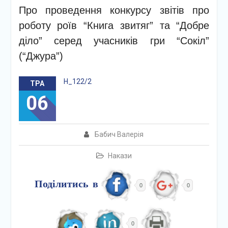
Про проведення конкурсу звітів про
роботу роїв “Книга звитяг” та “Добре
діло” серед учасників гри “Сокіл”
(“Джура”)
Н_122/2
ТРА
06
Бабич Валерія
Накази
Поділитись в
0
0
0