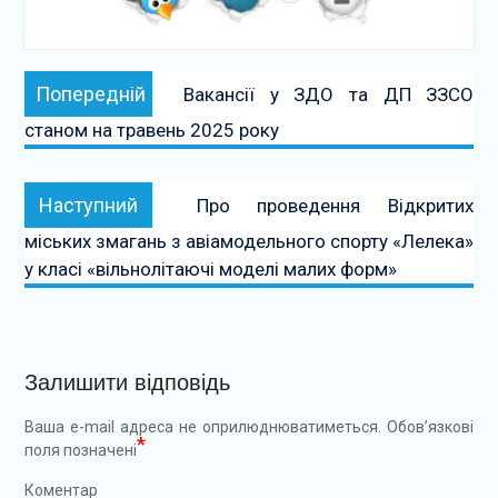
Навігація
Попередній:
Попередній
Вакансії у ЗДО та ДП ЗЗСО
записів
станом на травень 2025 року
Наступний:
Наступний
Про проведення Відкритих
міських змагань з авіамодельного спорту «Лелека»
у класі «вільнолітаючі моделі малих форм»
Залишити відповідь
Ваша e-mail адреса не оприлюднюватиметься.
Обов’язкові
*
поля позначені
Коментар