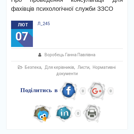
фахівців психологічної служби ЗЗСО
Л_245
ЛЮТ
07
Воробець Ганна Павлівна
Безпека
,
Для керівників
,
Листи
,
Нормативні
документи
Поділитись в
0
0
0