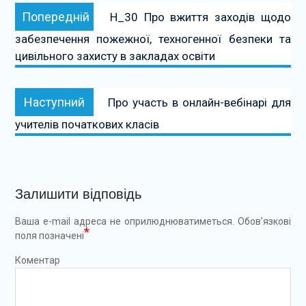
Навігація
Попередній:
Попередній
Н_30 Про вжиття заходів щодо
записів
забезпечення пожежної, техногенної безпеки та
цивільного захисту в закладах освіти
Наступний:
Наступний
Про участь в онлайн-вебінарі для
учителів початкових класів
Залишити відповідь
Ваша e-mail адреса не оприлюднюватиметься.
Обов’язкові
*
поля позначені
Коментар