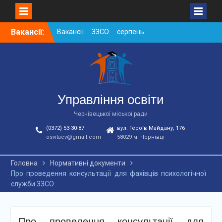
Skip
Вакансії:
Вакансії ЗЗСО серпень
to
2026
content
Вакансії ЗЗСО червень
2026
Вакансії у ЗДО та
дошкільних підрозділах
ЗЗСО станом на
Управління освіти
01.08.2026 р.
Чернівецької міської ради
(0372) 53-30-87
вул. Героїв Майдану, 176
osvitacv@gmail.com
58029 м. Чернівці
Головна
Нормативні документи
Про проведення консультації для фахівців психологічної
служби ЗЗСО
Про проведення консультації для