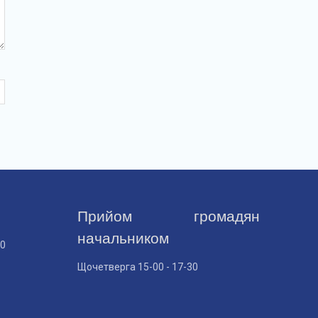
Прийом громадян
начальником
30
Щочетверга 15-00 - 17-30