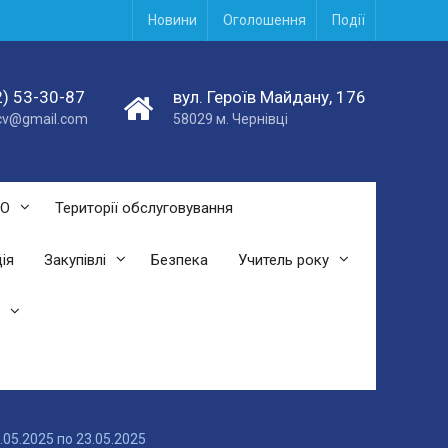
Новини
Оголошення
Події
) 53-30-87
вул. Героїв Майдану, 176
acv@gmail.com
58029 м. Чернівці
СО
Території обслуговування
ія
Закупівлі
Безпека
Учитель року
.05.2025 по 23.05.2025