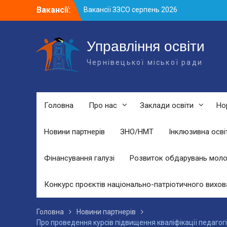
Skip
Вакансії:
Вакансії ЗЗСО серпень 2026
to
Вакансії ЗЗСО червень 2026
content
Вакансії у ЗДО та дошкільних
підрозділах ЗЗСО станом на 01.08.2026
Управління освіти
р.
Чернівецької міської ради
Головна
Про нас
Заклади освіти
Но
Новини партнерів
ЗНО/НМТ
Інклюзивна осві
Фінансування галузі
Розвиток обдарувань моло
Конкурс проєктів національно-патріотичного вихов
Головна
Новини партнерів
Про проведення курсів підвищення кваліфікації педагогіч