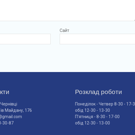
Сайт
кти
Розклад роботи
 Чернівці
Понеділок - Четвер 8-30 - 17-
оїв Майдану, 176
обід 12-30 - 13-30
@gmail.com
П'ятниця - 8-30 - 17-00
3-30-87
обід 12-30 - 13-00