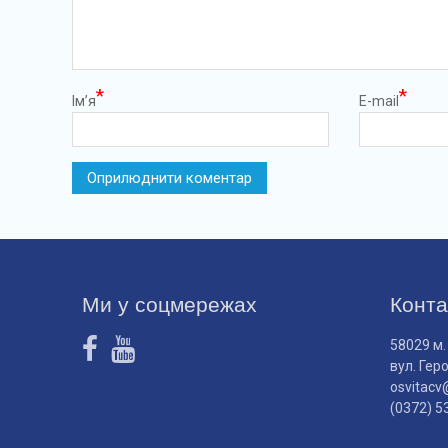
*
*
Ім’я
E-mail
Ми у соцмережах
Конта
58029 м.
вул. Гер
osvitacv
(0372) 5