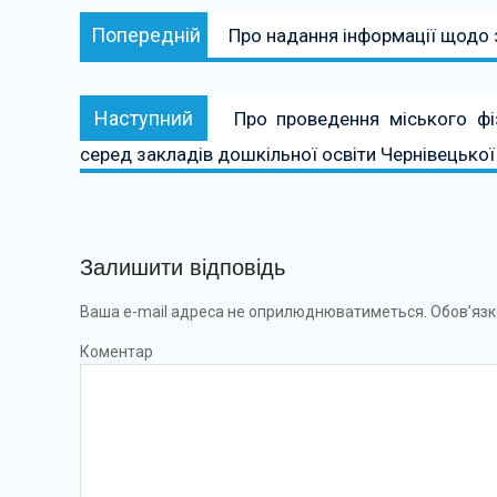
Навігація
Попередній:
Попередній
Про надання інформації щодо 
записів
Наступний:
Наступний
Про проведення міського фі
серед закладів дошкільної освіти Чернівецької
Залишити відповідь
Ваша e-mail адреса не оприлюднюватиметься.
Обов’язк
Коментар