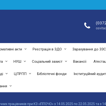
(0372
osvit
рмативні акти
Реєстрація в ЗДО
Зарахування до ЗЗ
та
НУШ
Соціальний захист
Вакансії
Атестац
ді
ЦПРПП
Бібліотечні фонди
Інституційний аудит
ання
них працівників при КЗ «ІППОЧО» з 14.05.2025 по 22.05.2025 та з 14