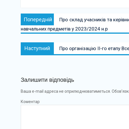
Навігація
Попередній:
Попередній
Про склад учасників та керівни
записів
навчальних предметів у 2023/2024 н.р
Наступний:
Наступний
Про організацію ІІ-го етапу Вс
Залишити відповідь
Ваша e-mail адреса не оприлюднюватиметься.
Обов’язк
Коментар