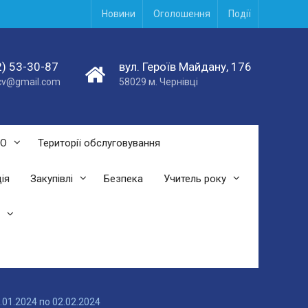
Новини
Оголошення
Події
) 53-30-87
вул. Героїв Майдану, 176
acv@gmail.com
58029 м. Чернівці
СО
Території обслуговування
ія
Закупівлі
Безпека
Учитель року
.01.2024 по 02.02.2024