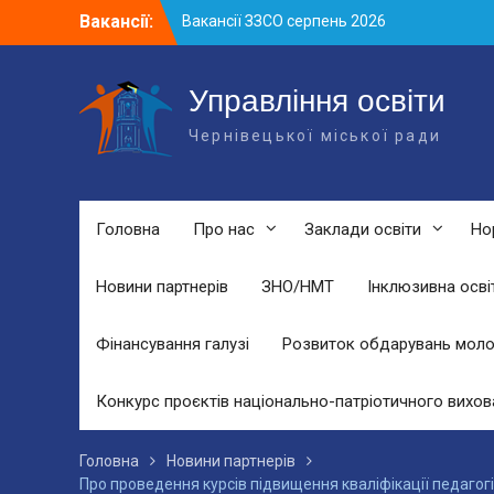
Skip
Вакансії:
Вакансії ЗЗСО серпень 2026
to
Вакансії ЗЗСО червень 2026
content
Вакансії у ЗДО та дошкільних
підрозділах ЗЗСО станом на 01.08.2026
Управління освіти
р.
Чернівецької міської ради
Головна
Про нас
Заклади освіти
Но
Новини партнерів
ЗНО/НМТ
Інклюзивна осві
Фінансування галузі
Розвиток обдарувань моло
Конкурс проєктів національно-патріотичного вихов
Головна
Новини партнерів
Про проведення курсів підвищення кваліфікації педагогіч