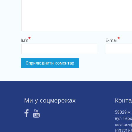
*
*
Ім’я
E-mail
Ми у соцмережах
Конта
58029 м.
вул. Гер
osvitacv
(0372) 5