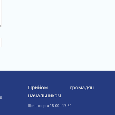
Прийом громадян
начальником
30
Щочетверга 15-00 - 17-30