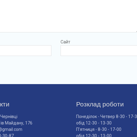
Сайт
кти
Розклад роботи
 Чернівці
Понеділок - Четвер 8-30 - 17-
оїв Майдану, 176
обід 12-30 - 13-30
@gmail.com
П'ятниця - 8-30 - 17-00
3-30-87
обід 12-30 - 13-00