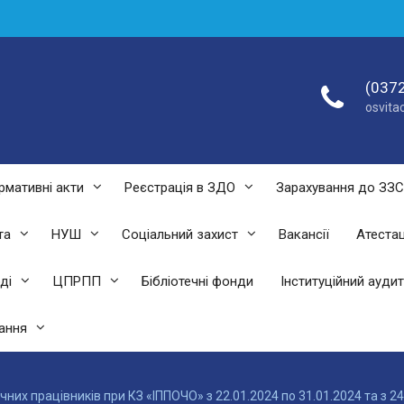
(0372
osvit
рмативні акти
Реєстрація в ЗДО
Зарахування до ЗЗ
та
НУШ
Соціальний захист
Вакансії
Атестац
ді
ЦПРПП
Бібліотечні фонди
Інституційний аудит
ання
них працівників при КЗ «ІППОЧО» з 22.01.2024 по 31.01.2024 та з 24