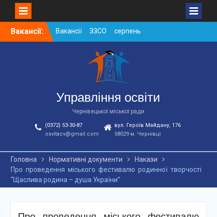
Skip
Вакансії:
Вакансії ЗЗСО серпень
to
2026
content
Вакансії ЗЗСО червень
2026
Вакансії у ЗДО та
дошкільних підрозділах
ЗЗСО станом на
Управління освіти
01.08.2026 р.
Чернівецької міської ради
(0372) 53-30-87
вул. Героїв Майдану, 176
osvitacv@gmail.com
58029 м. Чернівці
Головна
Нормативні документи
Накази
Про проведення міського фестивалю родинної творчості
“Щаслива родина – душа України”
Про проведення міського фестивалю