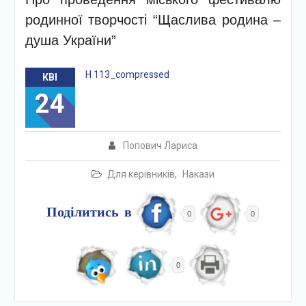
родинної творчості “Щаслива родина –
душа України”
Н 113_compressed
КВІ
24
Попович Лариса
Для керівників
,
Накази
Поділитись в
0
0
0