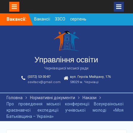
Skip
Вакансії:
Вакансії ЗЗСО серпень
to
2026
content
Вакансії ЗЗСО червень
2026
Вакансії у ЗДО та
дошкільних підрозділах
ЗЗСО станом на
Управління освіти
01.08.2026 р.
Чернівецької міської ради
(0372) 53-30-87
вул. Героїв Майдану, 176
osvitacv@gmail.com
58029 м. Чернівці
Головна
Нормативні документи
Накази
Про проведення міської конференції Всеукраїнської
краєзнавчої експедиції учнівської молоді «Моя
Батьківщина – Україна»