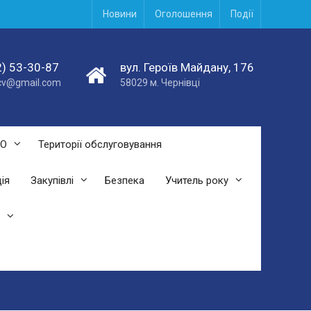
Новини
Оголошення
Події
) 53-30-87
вул. Героїв Майдану, 176
acv@gmail.com
58029 м. Чернівці
СО
Території обслуговування
ія
Закупівлі
Безпека
Учитель року