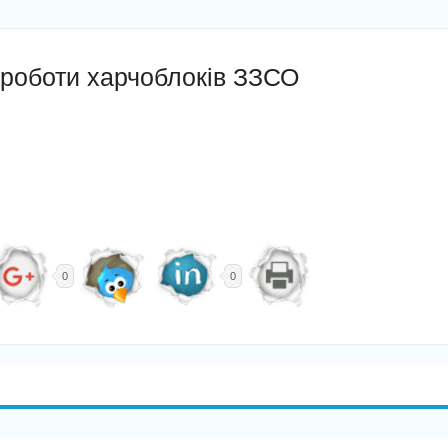
 роботи харчоблоків ЗЗСО
0
0