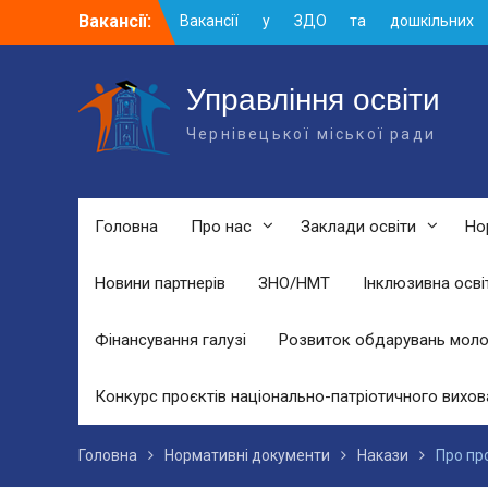
Skip
Вакансії:
Вакансії у ЗДО та дошкільних
to
підрозділах ЗЗСО станом на 01.08.2026
content
р.
Вакансії ЗЗСО серпень 2026
Управління освіти
Вакансії ЗЗСО червень 2026
Чернівецької міської ради
Головна
Про нас
Заклади освіти
Но
Новини партнерів
ЗНО/НМТ
Інклюзивна осві
Фінансування галузі
Розвиток обдарувань моло
Конкурс проєктів національно-патріотичного вихов
Головна
Нормативні документи
Накази
Про пр