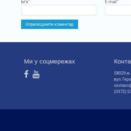
*
*
Ім’я
E-mail
Ми у соцмережах
Конта
58029 м.
вул. Гер
osvitacv
(0372) 5