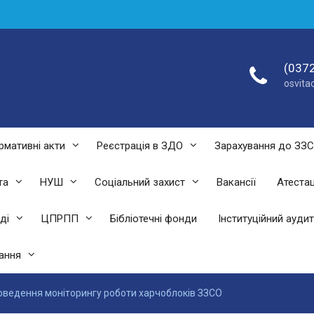
(0372
osvit
рмативні акти
Реєстрація в ЗДО
Зарахування до ЗЗ
та
НУШ
Соціальний захист
Вакансії
Атестац
ді
ЦПРПП
Бібліотечні фонди
Інституційний аудит
ання
оведення моніторингу роботи харчоблоків ЗЗСО