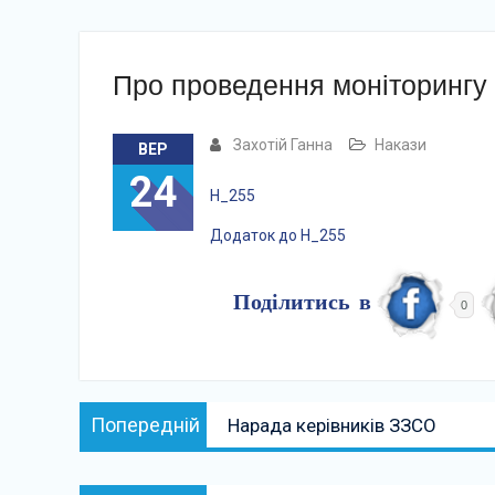
Про проведення моніторингу
Захотій Ганна
Накази
ВЕР
24
Н_255
Додаток до Н_255
Поділитись в
0
Навігація
Попередній:
Попередній
Нарада керівників ЗЗСО
записів