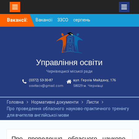
Skip
Вакансії:
Вакансії ЗЗСО серпень
to
2026
content
Вакансії ЗЗСО червень
2026
Вакансії у ЗДО та
дошкільних підрозділах
ЗЗСО станом на
Управління освіти
01.08.2026 р.
Чернівецької міської ради
(0372) 53-30-87
вул. Героїв Майдану, 176
osvitacv@gmail.com
58029 м. Чернівці
Головна
Нормативні документи
Листи
Про проведення обласного науково-практичного тренінгу
для вчителів англійської мови
Про проведення обласного науково-