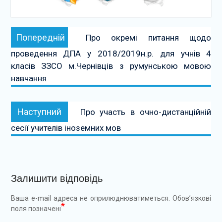
Навігація
Попередній:
Попередній
Про окремі питання щодо
записів
проведення ДПА у 2018/2019н.р. для учнів 4
класів ЗЗСО м.Чернівців з румунською мовою
навчання
Наступний:
Наступний
Про участь в очно-дистанційній
сесії учителів іноземних мов
Залишити відповідь
Ваша e-mail адреса не оприлюднюватиметься.
Обов’язкові
*
поля позначені