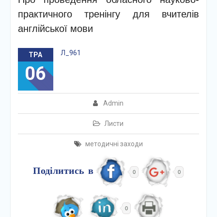
практичного тренінгу для вчителів
англійської мови
Л_961
ТРА
06
Admin
Листи
методичні заходи
Поділитись в
0
0
0