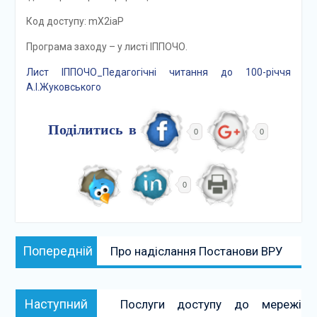
Код доступу: mX2iaP
Програма заходу – у листі ІППОЧО.
Лист ІППОЧО_Педагогічні читання до 100-річчя
А.І.Жуковського
Поділитись в
0
0
0
Навігація
Попередній:
Попередній
Про надіслання Постанови ВРУ
записів
Наступний:
Наступний
Послуги доступу до мережі