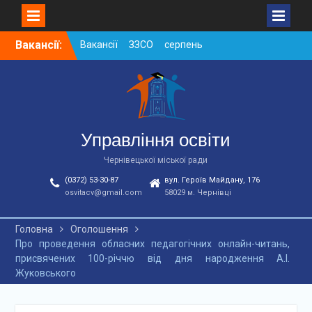
Skip
Вакансії:
Вакансії ЗЗСО серпень
to
2026
content
Вакансії ЗЗСО червень
2026
Вакансії у ЗДО та
дошкільних підрозділах
ЗЗСО станом на
Управління освіти
01.08.2026 р.
Чернівецької міської ради
(0372) 53-30-87
вул. Героїв Майдану, 176
osvitacv@gmail.com
58029 м. Чернівці
Головна
Оголошення
Про проведення обласних педагогічних онлайн-читань,
присвячених 100-річчю від дня народження А.І.
Жуковського