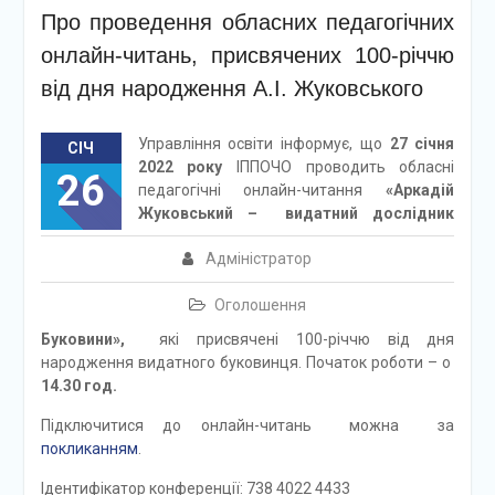
Про проведення обласних педагогічних
онлайн-читань, присвячених 100-річчю
від дня народження А.І. Жуковського
Управління освіти інформує, що
27 січня
СІЧ
2022 року
ІППОЧО проводить обласні
26
педагогічні онлайн-читання
«Аркадій
Жуковський – видатний дослідник
Адміністратор
Оголошення
Буковини»,
які присвячені 100-річчю від дня
народження видатного буковинця. Початок роботи – о
14.30 год.
Підключитися до онлайн-читань можна за
покликанням
.
Ідентифікатор конференції: 738 4022 4433