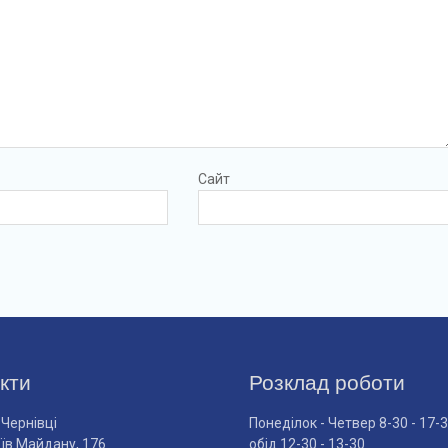
Сайт
кти
Розклад роботи
 Чернівці
Понеділок - Четвер 8-30 - 17-
оїв Майдану, 176
обід 12-30 - 13-30