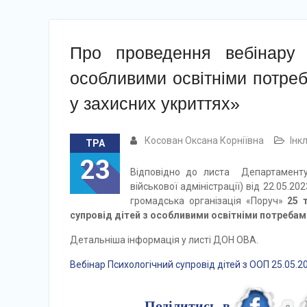
Про проведення вебінару 
особливими освітніми потре
у захисних укриттях»
Косован Оксана Корніївна
Інк
ТРА
23
Відповідно до листа Департаменту 
військової адміністрації) від 22.05.2
громадська організація «Поруч»
25 
супровід дітей з особливими освітніми потребами
Детальніша інформація у листі ДОН ОВА.
Вебінар Психологічний супровід дітей з ООП 25.05.2