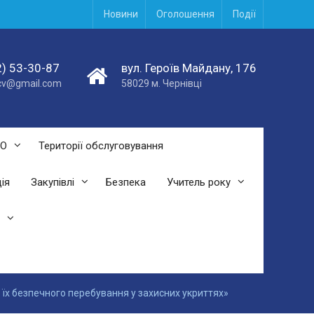
Новини
Оголошення
Події
) 53-30-87
вул. Героїв Майдану, 176
acv@gmail.com
58029 м. Чернівці
СО
Території обслуговування
ія
Закупівлі
Безпека
Учитель року
 їх безпечного перебування у захисних укриттях»