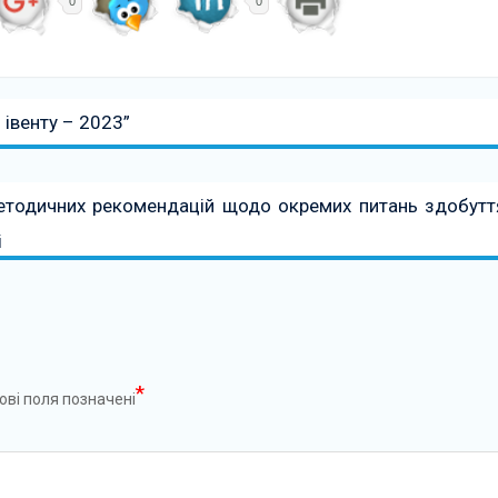
0
0
івенту – 2023”
методичних рекомендацій щодо окремих питань здобутт
і
*
ові поля позначені