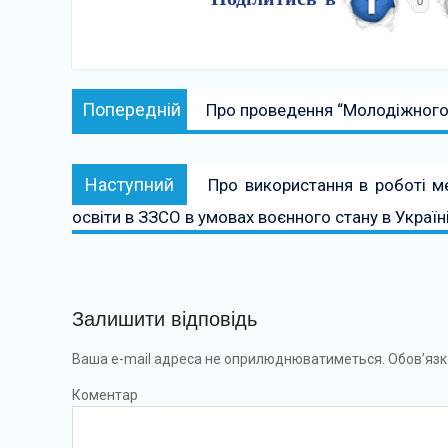
Поділитись в
0
Навігація
Попередній:
Попередній
Про проведення “Молодіжного 
записів
Наступний:
Наступний
Про використання в роботі 
освіти в ЗЗСО в умовах воєнного стану в Україн
Залишити відповідь
Ваша e-mail адреса не оприлюднюватиметься.
Обов’язк
Коментар