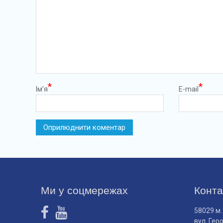
*
*
Ім’я
E-mail
Ми у соцмережах
Конта
58029 м.
вул. Гер