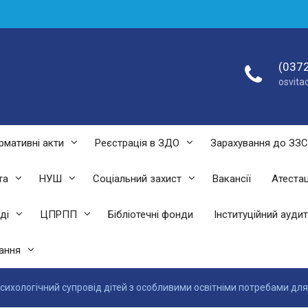
(0372
osvit
рмативні акти
Реєстрація в ЗДО
Зарахування до ЗЗ
та
НУШ
Соціальний захист
Вакансії
Атестац
ді
ЦПРПП
Бібліотечні фонди
Інституційний аудит
ання
сихологічний супровід дітей з особливими освітніми потребами для