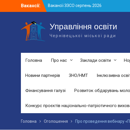
Skip
Вакансії:
Вакансії ЗЗСО серпень 2026
to
Вакансії ЗЗСО червень 2026
content
Вакансії у ЗДО та дошкільних
підрозділах ЗЗСО станом на 01.08.2026
Управління освіти
р.
Чернівецької міської ради
Головна
Про нас
Заклади освіти
Но
Новини партнерів
ЗНО/НМТ
Інклюзивна осві
Фінансування галузі
Розвиток обдарувань моло
Конкурс проєктів національно-патріотичного вихов
Головна
Оголошення
Про проведення вебінару «П