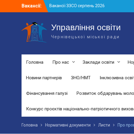
Skip
Вакансії:
Вакансії ЗЗСО серпень 2026
to
Вакансії ЗЗСО червень 2026
content
Вакансії у ЗДО та дошкільних
підрозділах ЗЗСО станом на 01.08.2026
Управління освіти
р.
Чернівецької міської ради
Головна
Про нас
Заклади освіти
Но
Новини партнерів
ЗНО/НМТ
Інклюзивна осві
Фінансування галузі
Розвиток обдарувань моло
Конкурс проєктів національно-патріотичного вихов
Головна
Нормативні документи
Листи
Про про