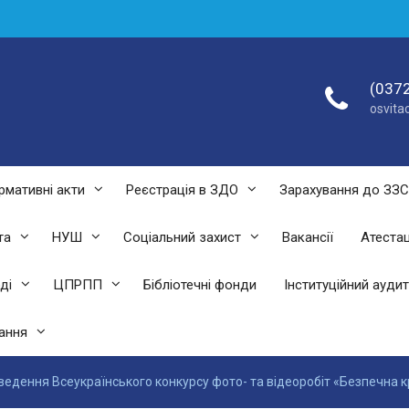
(0372
osvit
рмативні акти
Реєстрація в ЗДО
Зарахування до ЗЗ
та
НУШ
Соціальний захист
Вакансії
Атестац
ді
ЦПРПП
Бібліотечні фонди
Інституційний аудит
ання
ведення Всеукраїнського конкурсу фото- та відеоробіт «Безпечна к