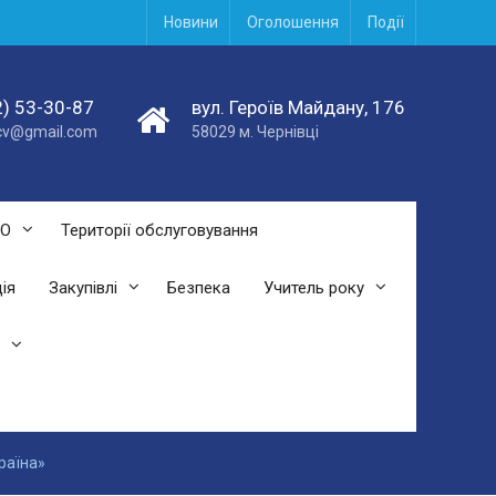
Новини
Оголошення
Події
) 53-30-87
вул. Героїв Майдану, 176
acv@gmail.com
58029 м. Чернівці
СО
Території обслуговування
ія
Закупівлі
Безпека
Учитель року
раїна»