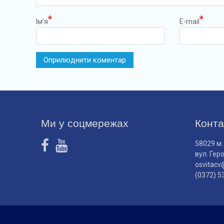
*
*
Ім’я
E-mail
Ми у соцмережах
Конта
58029 м.
вул. Гер
osvitacv
(0372) 5