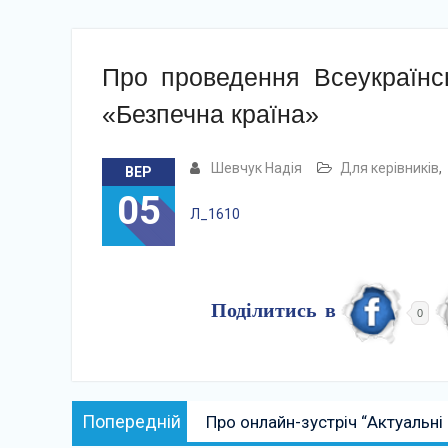
Про проведення Всеукраїнсь
«Безпечна країна»
Шевчук Надія
Для керівників
,
ВЕР
05
Л_1610
Поділитись в
0
Навігація
Попередній:
Попередній
Про онлайн-зустріч “Актуальні
записів