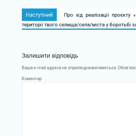
Наступний:
Наступний
Про хід реалізації проєкту «
території твого селища/села/міста у боротьбі за
Залишити відповідь
Ваша e-mail адреса не оприлюднюватиметься.
Обов’язк
Коментар