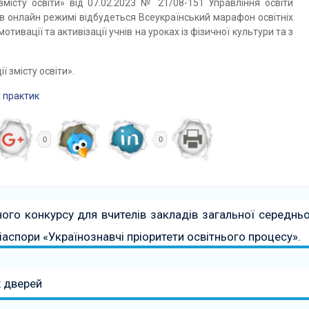
змісту освіти» від 07.02.2023 № 21/08-151 Управління освіти
 в онлайн режимі відбудеться Всеукраїнський марафон освітніх
тивації та активізації учнів на уроках із фізичної культури та з
ї змісту освіти».
 практик
0
0
ого конкурсу для вчителів закладів загальної середньо
діаспори «Українознавчі пріоритети освітнього процесу».
х дверей