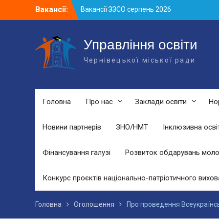
Skip
Вакансії:
Вакансії ЗЗСО серпень 2026
to
Вакансії ЗЗСО червень 2026
content
Вакансії у ЗДО та дошкільних
підрозділах ЗЗСО станом на 01.08.2026
Управління освіти
р.
Чернівецької міської ради
Головна
Про нас
Заклади освіти
Но
Новини партнерів
ЗНО/НМТ
Інклюзивна осві
Фінансування галузі
Розвиток обдарувань моло
Конкурс проєктів національно-патріотичного вихов
Головна
Оголошення
Про проведення Всеукраїнськ