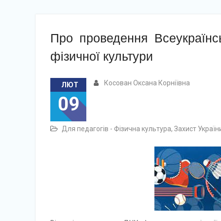
Про проведення Всеукраїнсь
фізичної культури
Косован Оксана Корніївна
ЛЮТ
09
Для педагогів - Фізична культура, Захист Україн