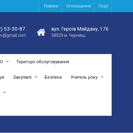
Новини
Оголошення
Події
) 53-30-87
вул. Героїв Майдану, 176
acv@gmail.com
58029 м. Чернівці
СО
Території обслуговування
ія
Закупівлі
Безпека
Учитель року