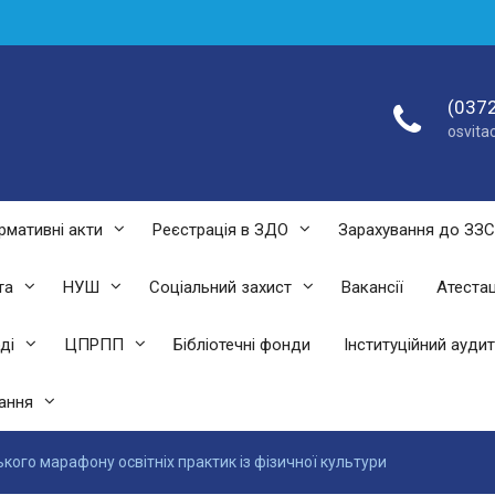
(0372
osvit
рмативні акти
Реєстрація в ЗДО
Зарахування до ЗЗ
та
НУШ
Соціальний захист
Вакансії
Атестац
ді
ЦПРПП
Бібліотечні фонди
Інституційний аудит
ання
ого марафону освітніх практик із фізичної культури