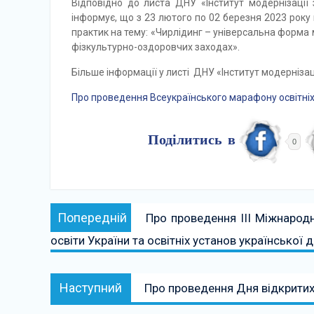
Відповідно до листа ДНУ «Інститут модернізації 
інформує, що з 23 лютого по 02 березня 2023 року
практик на тему: «Чирлідинг – універсальна форма мо
фізкультурно-оздоровчих заходах».
Більше інформації у листі ДНУ «Інститут модернізаці
Про проведення Всеукраїнського марафону освітніх
Поділитись в
0
Навігація
Попередній:
Попередній
Про проведення ІІІ Міжнародн
записів
освіти України та освітніх установ української 
Наступний:
Наступний
Про проведення Дня відкрити