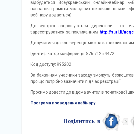
відбудеться Всеукраїнський онлайн-вебінар ««
навчання грамоти молодших школярів: шляхи ефе
вебінару додається).
До зустрічі запрошуються директори та вчит
зареєструватися за покликанням
http://surl.li/ncq
Долучитися до конференції можна за покликанням
Ідентифікатор конференції: 876 7125 4472
Код доступу: 995202
За бажанням учасники заходу зможуть безкоштовно
про що потрібно зазначити під час реєстрації.
Просимо довести до відома вчителів початкової школ
Програма проведення вебінару
Поділитись в
0