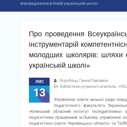
впровадження в Новій українській школі»
Про проведення Всеукраїнсь
інструментарій компетентніс
молодших школярів: шляхи 
українській школі»
Воробець Ганна Павлівна
ЛИС
Бібліотека сучасного вчителя
,
НУ
13
Управління освіти міської ради пові
педагогічного факультету Українсь
«Київський обласний інститут післядипломної о
педагогічних працівників м.Львова, управління ос
педагогічної освіти Чернівецької області» та Т