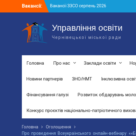
Skip
Вакансії:
Вакансії ЗЗСО серпень 2026
to
Вакансії ЗЗСО червень 2026
content
Вакансії у ЗДО та дошкільних
підрозділах ЗЗСО станом на 01.08.2026
Управління освіти
р.
Чернівецької міської ради
Головна
Про нас
Заклади освіти
Но
Новини партнерів
ЗНО/НМТ
Інклюзивна осві
Фінансування галузі
Розвиток обдарувань моло
Конкурс проєктів національно-патріотичного вихов
Головна
Оголошення
Про проведення Всеукраїнського онлайн-вебінару ««Б