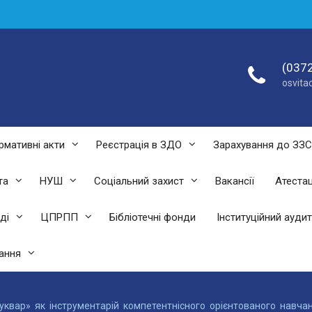
(0372
osvit
рмативні акти
Реєстрація в ЗДО
Зарахування до ЗЗ
та
НУШ
Соціальний захист
Вакансії
Атестац
ді
ЦПРПП
Бібліотечні фонди
Інституційний аудит
ання
уквар» як інструментарій компетентнісного орієнтованого навч