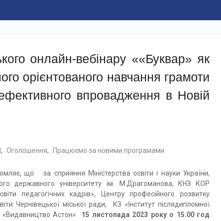
кого онлайн-вебінару ««Буквар» як
ного орієнтованого навчання грамоти
ефективного впровадження в Новій
Ш
,
Оголошення
,
Працюємо за новими програмами
домляє, що за сприяння Міністерства освіти і науки України,
кого державного університету ім. М.Драгоманова, КНЗ КОР
світи педагогічних кадрів», Центру професійного розвитку
віти Чернівецької міської ради, КЗ «Інститут післядипломної
зОВ «Видавництво Астон»
15 листопада 2023 року о 15.00 год