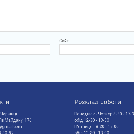
Сайт
кти
Розклад роботи
 Чернівці
Понеділок - Четвер 8-30 - 17-
оїв Майдану, 176
обід 12-30 - 13-30
@gmail.com
П'ятниця - 8-30 - 17-00
3-30-87
обід 12-30 - 13-00