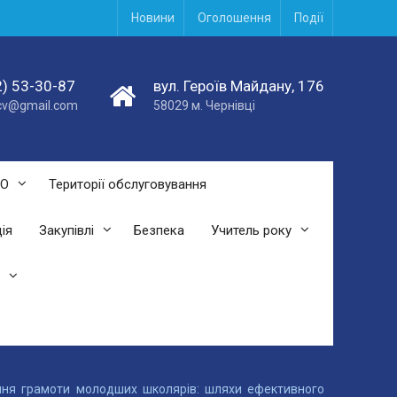
Новини
Оголошення
Події
) 53-30-87
вул. Героїв Майдану, 176
acv@gmail.com
58029 м. Чернівці
СО
Території обслуговування
ія
Закупівлі
Безпека
Учитель року
ання грамоти молодших школярів: шляхи ефективного