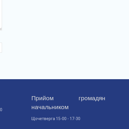
Прийом громадян
начальником
30
Щочетверга 15-00 - 17-30