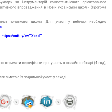
Буквар» як інструментарій компетентнісного орієнтованого
ктивного впровадження в Новій українській школі» (Прогрма
елі початкової школи. Для участі у вебінарі необхідно
cs
:
https://cutt.ly/xwTXckdT
 отримати сертифікати про участь в онлайн-вебінарі (4 год),
и з метою їх подальшої участі у заході.
0
0