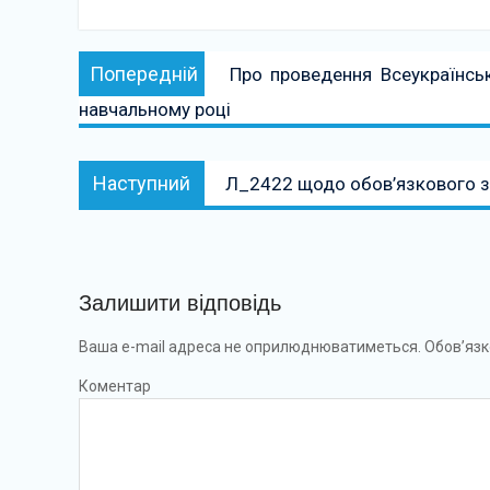
Навігація
Попередній:
Попередній
Про проведення Всеукраїнсько
записів
навчальному році
Наступний:
Наступний
Л_2422 щодо обов’язкового з
Залишити відповідь
Ваша e-mail адреса не оприлюднюватиметься.
Обов’язк
Коментар