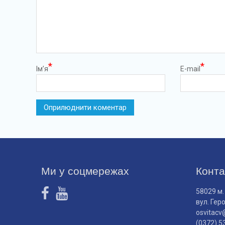
*
*
Ім’я
E-mail
Ми у соцмережах
Конта
58029 м.
вул. Гер
osvitacv
(0372) 5