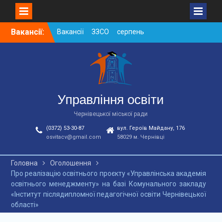
Skip
Вакансії:
Вакансії ЗЗСО серпень
to
2026
content
Вакансії ЗЗСО червень
2026
Вакансії у ЗДО та
дошкільних підрозділах
ЗЗСО станом на
Управління освіти
01.08.2026 р.
Чернівецької міської ради
(0372) 53-30-87
вул. Героїв Майдану, 176
osvitacv@gmail.com
58029 м. Чернівці
Головна
Оголошення
Про реалізацію освітнього проєкту «Управлінська академія
освітнього менеджменту» на базі Комунального закладу
«Інститут післядипломної педагогічної освіти Чернівецької
області»