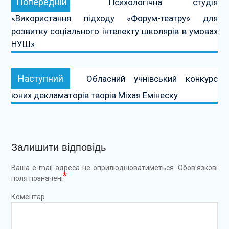
Попередній
Психологічна студія
записів
«Використання підходу «Форум-театру» для
розвитку соціального інтелекту школярів в умовах
НУШ»
Наступний:
Наступний
Обласний учнівський конкурс
юних декламаторів творів Міхая Емінеску
Залишити відповідь
Ваша e-mail адреса не оприлюднюватиметься.
Обов’язкові
*
поля позначені
Коментар