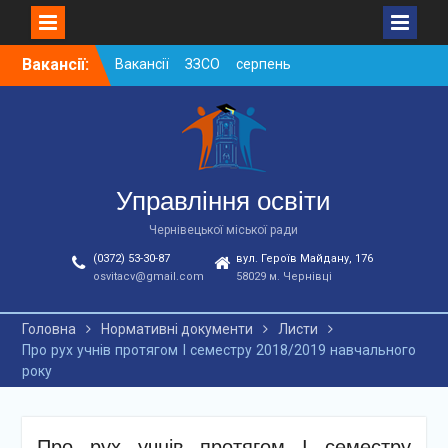
Skip
Вакансії:
Вакансії ЗЗСО серпень
to
2026
content
Вакансії ЗЗСО червень
2026
Вакансії у ЗДО та
дошкільних підрозділах
ЗЗСО станом на
Управління освіти
01.08.2026 р.
Чернівецької міської ради
(0372) 53-30-87
вул. Героїв Майдану, 176
osvitacv@gmail.com
58029 м. Чернівці
Головна
Нормативні документи
Листи
Про рух учнів протягом І семестру 2018/2019 навчального
року
Про рух учнів протягом І семестру