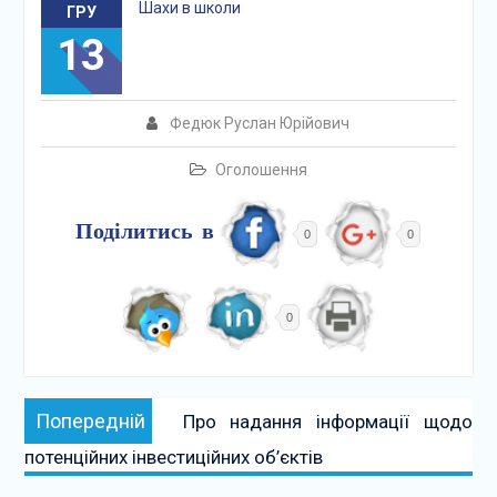
Шахи в школи
ГРУ
13
Федюк Руслан Юрійович
Оголошення
Поділитись в
0
0
0
Навігація
Попередній:
Попередній
Про надання інформації щодо
записів
потенційних інвестиційних об’єктів