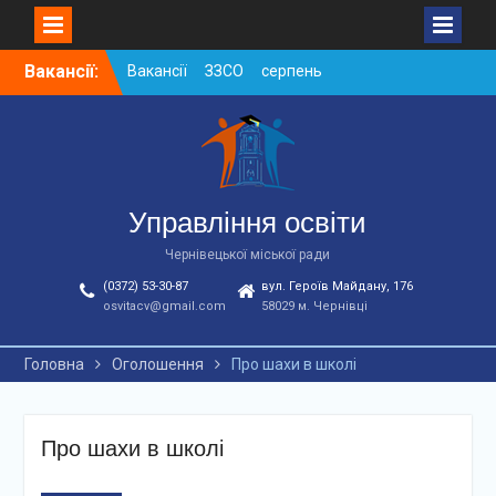
Skip
Вакансії:
Вакансії ЗЗСО серпень
to
2026
content
Вакансії ЗЗСО червень
2026
Вакансії у ЗДО та
дошкільних підрозділах
ЗЗСО станом на
Управління освіти
01.08.2026 р.
Чернівецької міської ради
(0372) 53-30-87
вул. Героїв Майдану, 176
osvitacv@gmail.com
58029 м. Чернівці
Головна
Оголошення
Про шахи в школі
Про шахи в школі