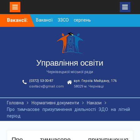
Skip
Вакансії:
Вакансії ЗЗСО серпень
to
2026
content
Вакансії ЗЗСО червень
2026
Вакансії у ЗДО та
дошкільних підрозділах
ЗЗСО станом на
Управління освіти
01.08.2026 р.
Чернівецької міської ради
(0372) 53-30-87
вул. Героїв Майдану, 176
osvitacv@gmail.com
58029 м. Чернівці
Головна
Нормативні документи
Накази
Про тимчасове призупинення діяльності ЗДО на літній
період
Про тимчасове призупинення