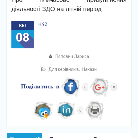
діяльності ЗДО на літній період
Н 92
КВІ
08
Попович Лариса
Для керівників
,
Накази
Поділитись в
0
0
0
Навігація
Попередній: