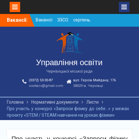
Skip
Вакансії:
Вакансії ЗЗСО серпень
to
2026
content
Вакансії ЗЗСО червень
2026
Вакансії у ЗДО та
дошкільних підрозділах
ЗЗСО станом на
Управління освіти
01.08.2026 р.
Чернівецької міської ради
(0372) 53-30-87
вул. Героїв Майдану, 176
osvitacv@gmail.com
58029 м. Чернівці
Головна
Нормативні документи
Листи
Про участь у конкурсі «Запроси фізику до себе…» у межах
проєкту «STEM / STEAM навчання на уроках фізики»
Про участь у конкурсі «Запроси фізику