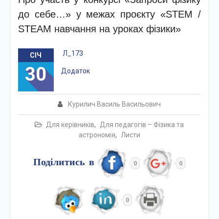
до себе…» у межах проєкту «STEM /
STEAM навчання на уроках фізики»
Л_173
СІЧ
30
Додаток
Курилич Василь Васильович
Для керівників
,
Для педагогів – Фізика та
астрономія
,
Листи
Поділитись в
0
0
0