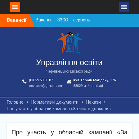
Skip
Вакансії:
Вакансії ЗЗСО серпень
to
2026
content
Вакансії ЗЗСО червень
2026
Вакансії у ЗДО та
дошкільних підрозділах
ЗЗСО станом на
Управління освіти
01.08.2026 р.
Чернівецької міської ради
(0372) 53-30-87
вул. Героїв Майдану, 176
osvitacv@gmail.com
58029 м. Чернівці
Головна
Нормативні документи
Накази
Про участь у обласній кампанії «За чисте довкілля»
Про участь у обласній кампанії «За