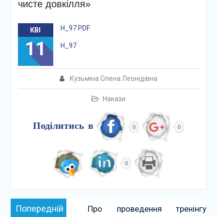
чисте довкілля»
Н_97 PDF
КВІ
11
Н_97
Кузьміна Олена Леонідівна
Накази
Поділитись в
0
0
0
Навігація
Попередній:
Попередній
Про проведення тренінгу
записів