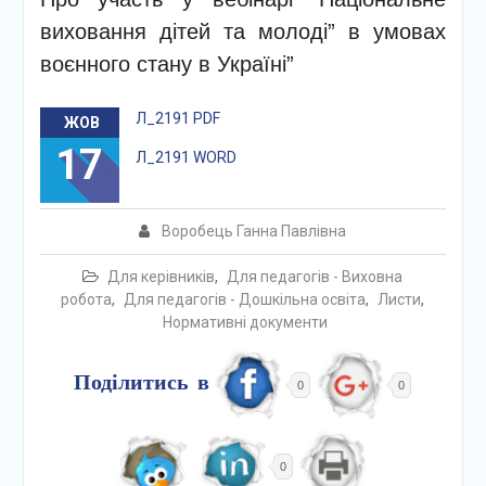
виховання дітей та молоді” в умовах
воєнного стану в Україні”
Л_2191 PDF
ЖОВ
17
Л_2191 WORD
Воробець Ганна Павлівна
Для керівників
,
Для педагогів - Виховна
робота
,
Для педагогів - Дошкільна освіта
,
Листи
,
Нормативні документи
Поділитись в
0
0
0