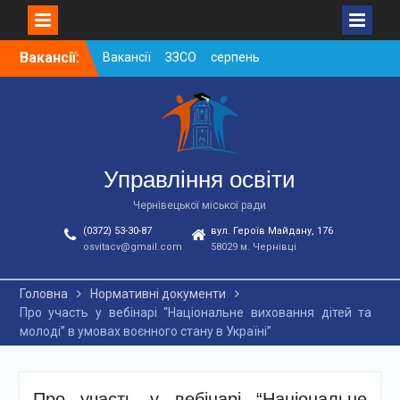
Skip
Вакансії:
Вакансії ЗЗСО серпень
to
2026
content
Вакансії ЗЗСО червень
2026
Вакансії у ЗДО та
дошкільних підрозділах
ЗЗСО станом на
Управління освіти
01.08.2026 р.
Чернівецької міської ради
(0372) 53-30-87
вул. Героїв Майдану, 176
osvitacv@gmail.com
58029 м. Чернівці
Головна
Нормативні документи
Про участь у вебінарі “Національне виховання дітей та
молоді” в умовах воєнного стану в Україні”
Про участь у вебінарі “Національне