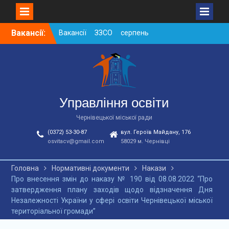
Skip
Вакансії:
Вакансії ЗЗСО серпень
to
2026
content
Вакансії ЗЗСО червень
2026
Вакансії у ЗДО та
дошкільних підрозділах
ЗЗСО станом на
Управління освіти
01.08.2026 р.
Чернівецької міської ради
(0372) 53-30-87
вул. Героїв Майдану, 176
osvitacv@gmail.com
58029 м. Чернівці
Головна
Нормативні документи
Накази
Про внесення змін до наказу № 190 від 08.08.2022 “Про
затвердження плану заходів щодо відзначення Дня
Незалежності України у сфері освіти Чернівецької міської
територіальної громади”