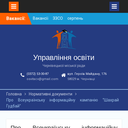
Skip
Вакансії:
Вакансії ЗЗСО серпень
to
2026
content
Вакансії ЗЗСО червень
2026
Вакансії у ЗДО та
дошкільних підрозділах
ЗЗСО станом на
Управління освіти
01.08.2026 р.
Чернівецької міської ради
(0372) 53-30-87
вул. Героїв Майдану, 176
osvitacv@gmail.com
58029 м. Чернівці
Головна
Нормативні документи
Про Всеукраїнську інформаційну кампанію “Шахрай
Гудбай”
Про Всеукраїнську інформаційну