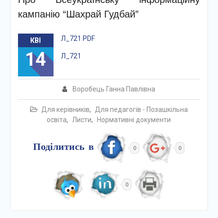
кампанію “Шахрай Гудбай”
Л_721 PDF
КВІ
14
Л_721
Воробець Ганна Павлівна
Для керівників
,
Для педагогів - Позашкільна
освіта
,
Листи
,
Нормативні документи
Поділитись в
0
0
0