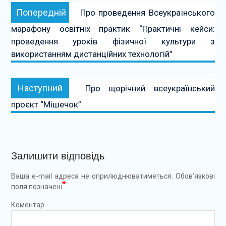
Навігація
Попередній:
Попередній
Про проведення Всеукраїнського
записів
марафону освітніх практик “Практичні кейси:
проведення уроків фізичної культури з
використанням дистанційних технологій”
Наступний:
Наступний
Про щорічний всеукраїнський
проєкт “Мішечок”
Залишити відповідь
Ваша e-mail адреса не оприлюднюватиметься.
Обов’язкові
*
поля позначені
Коментар