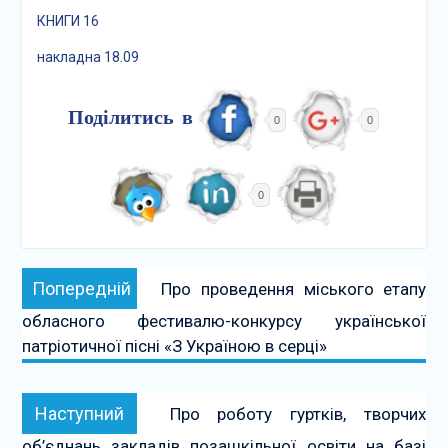
КНИГИ 16
накладна 18.09
Поділитись в
0
0
0
Навігація
Попередній:
Попередній
Про проведення міського етапу
записів
обласного фестивалю-конкурсу української
патріотичної пісні «З Україною в серці»
Наступний:
Наступний
Про роботу гуртків, творчих
об’єднань закладів позашкільної освіти на базі