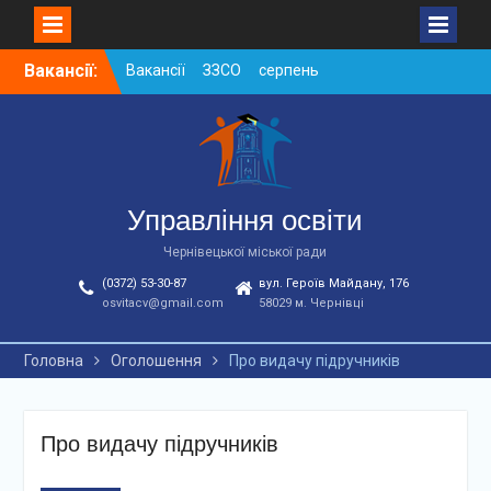
Skip
Вакансії:
Вакансії ЗЗСО серпень
to
2026
content
Вакансії ЗЗСО червень
2026
Вакансії у ЗДО та
дошкільних підрозділах
ЗЗСО станом на
Управління освіти
01.08.2026 р.
Чернівецької міської ради
(0372) 53-30-87
вул. Героїв Майдану, 176
osvitacv@gmail.com
58029 м. Чернівці
Головна
Оголошення
Про видачу підручників
Про видачу підручників