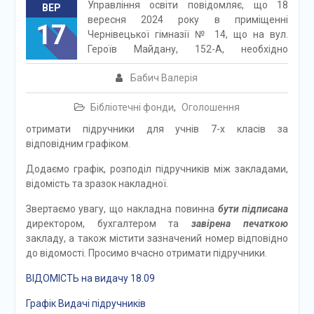
Управління освіти повідомляє, що 18
ВЕР
вересня 2024 року в приміщенні
17
Чернівецької гімназії № 14, що на вул.
Героїв Майдану, 152-А, необхідно
Бабич Валерія
Бібліотечні фонди
,
Оголошення
отримати підручники для учнів 7-х класів за
відповідним графіком.
Додаємо графік, розподіл підручників між закладами,
відомість та зразок накладної.
Звертаємо увагу, що накладна повинна
бути підписана
директором, бухгалтером та
завірена печаткою
закладу, а також містити зазначений номер відповідно
до відомості. Просимо вчасно отримати підручники.
ВІДОМІСТЬ на видачу 18.09
Графік Видачі підручників