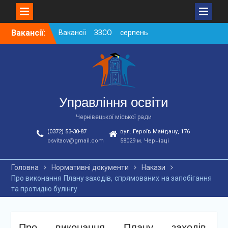
Skip
Вакансії:
Вакансії ЗЗСО серпень
to
2026
content
Вакансії ЗЗСО червень
2026
Вакансії у ЗДО та
дошкільних підрозділах
ЗЗСО станом на
Управління освіти
01.08.2026 р.
Чернівецької міської ради
(0372) 53-30-87
вул. Героїв Майдану, 176
osvitacv@gmail.com
58029 м. Чернівці
Головна
Нормативні документи
Накази
Про виконання Плану заходів, спрямованих на запобігання
та протидію булінгу
Про виконання Плану заходів,