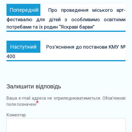
Навігація
Попередній:
Попередній
Про проведення міського арт-
записів
фестивалю для дітей з особливимо освітніми
потребами та їх родин “Яскраві барви”
Наступний:
Наступний
Роз’яснення до постанови КМУ №
400
Залишити відповідь
Ваша e-mail адреса не оприлюднюватиметься.
Обов’язкові
*
поля позначені
Коментар