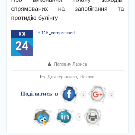
спрямованих на запобігання та
протидію булінгу
Н 115_compressed
КВІ
24
Попович Лариса
Для керівників
,
Накази
Поділитись в
0
0
0