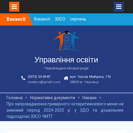
Skip
Вакансії:
Вакансії ЗЗСО серпень
to
2026
content
Вакансії ЗЗСО червень
2026
Вакансії у ЗДО та
дошкільних підрозділах
ЗЗСО станом на
Управління освіти
01.08.2026 р.
Чернівецької міської ради
(0372) 53-30-87
вул. Героїв Майдану, 176
osvitacv@gmail.com
58029 м. Чернівці
Головна
Нормативні документи
Накази
Про запровадження примірного чотиритижневого меню на
зимовий період 2024-2025 р. у ЗДО та дошкільних
підрозділах ЗЗСО ЧМТГ