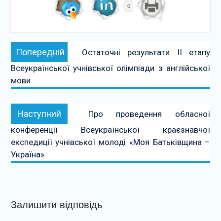
0
Навігація
Попередній:
Попередній
Остаточні результати ІІ етапу
записів
Всеукраїнської учнівської олімпіади з англійської
мови
Наступний:
Наступний
Про проведення обласної
конференції Всеукраїнської краєзнавчої
експедиції учнівської молоді «Моя Батьківщина –
Україна»
Залишити відповідь