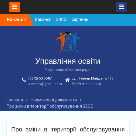
Skip
Вакансії:
Вакансії ЗЗСО серпень
to
2026
content
Вакансії ЗЗСО червень
2026
Вакансії у ЗДО та
дошкільних підрозділах
ЗЗСО станом на
Управління освіти
01.08.2026 р.
Чернівецької міської ради
(0372) 53-30-87
вул. Героїв Майдану, 176
osvitacv@gmail.com
58029 м. Чернівці
Головна
Нормативні документи
Про зміни в території обслуговування ЗЗСО
Про зміни в території обслуговування