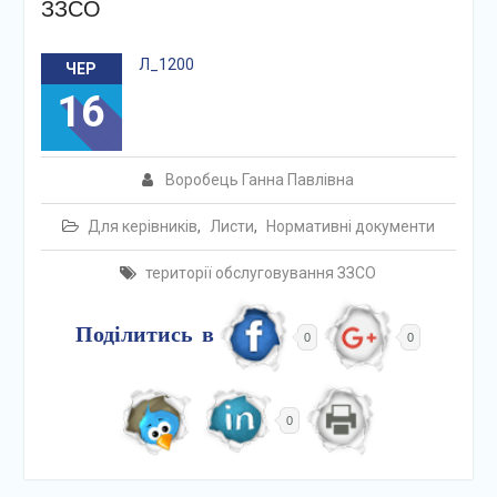
ЗЗСО
Л_1200
ЧЕР
16
Воробець Ганна Павлівна
Для керівників
,
Листи
,
Нормативні документи
території обслуговування ЗЗСО
Поділитись в
0
0
0