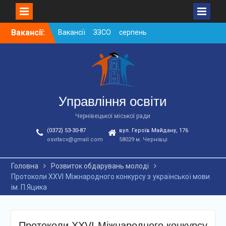
Skip
Вакансії:
Вакансії ЗЗСО серпень
to
2026
content
Вакансії ЗЗСО червень
2026
Вакансії у ЗДО та
дошкільних підрозділах
ЗЗСО станом на
Управління освіти
01.08.2026 р.
Чернівецької міської ради
(0372) 53-30-87
вул. Героїв Майдану, 176
osvitacv@gmail.com
58029 м. Чернівці
Головна
Розвиток обдарувань молоді
Протоколи XXVІ Міжнародного конкурсу з української мови
ім. П.Яцика
Протоколи XXVІ Міжнародного конкурсу