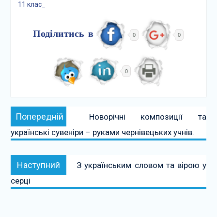
11 клас_
Поділитись в
0
0
0
Навігація
Попередній:
Попередній
Новорічні композиції та
записів
українські сувеніри – руками чернівецьких учнів.
Наступний:
Наступний
З українським словом та вірою у
серці