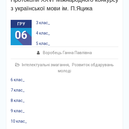
з української мови ім. П.Яцика
3 клас_
ГРУ
06
4 клас_
5 клас_
Воробець Ганна Павлівна
Інтелектуальні змагання
,
Розвиток обдарувань
молоді
6 клас_
7 клас_
8 клас_
9 клас_
10 клас_