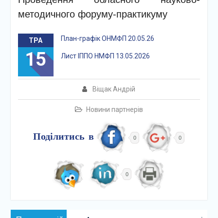
методичного форуму-практикуму
План-графік ОНМФП 20.05.26
ТРА
15
Лист ІППО НМФП 13.05.2026
Віщак Андрій
Новини партнерів
Поділитись в
0
0
0
Навігація
Попередній: