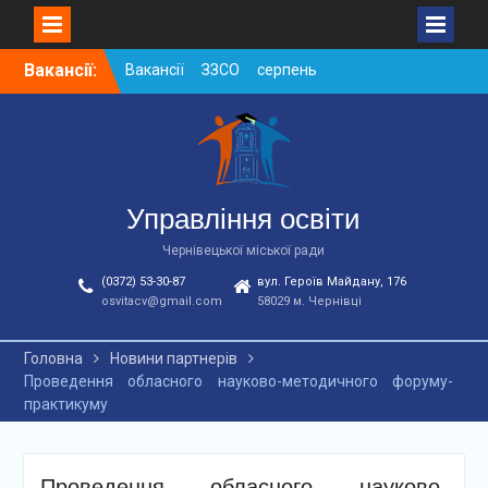
Skip
Вакансії:
Вакансії ЗЗСО серпень
to
2026
content
Вакансії ЗЗСО червень
2026
Вакансії у ЗДО та
дошкільних підрозділах
ЗЗСО станом на
Управління освіти
01.08.2026 р.
Чернівецької міської ради
(0372) 53-30-87
вул. Героїв Майдану, 176
osvitacv@gmail.com
58029 м. Чернівці
Головна
Новини партнерів
Проведення обласного науково-методичного форуму-
практикуму
Проведення обласного науково-